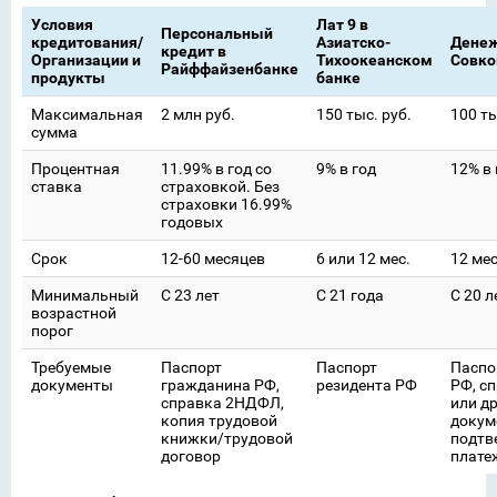
Условия
Лат 9 в
Персональный
кредитования/
Азиатско-
Денеж
кредит в
Организации и
Тихоокеанском
Совко
Райффайзенбанке
продукты
банке
Максимальная
2 млн руб.
150 тыс. руб.
100 ты
сумма
Процентная
11.99% в год со
9% в год
12% в 
ставка
страховкой. Без
страховки 16.99%
годовых
Срок
12-60 месяцев
6 или 12 мес.
12 ме
Минимальный
С 23 лет
С 21 года
С 20 л
возрастной
порог
Требуемые
Паспорт
Паспорт
Паспо
документы
гражданина РФ,
резидента РФ
РФ, с
справка 2НДФЛ,
или д
копия трудовой
докум
книжки/трудовой
подт
договор
плате