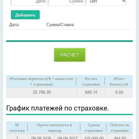
Дата:
Cумма/Ставка:
Итоговая переплата(% + комиссии
Из них
Итого
+ страховка)
страховка
Комиссий
25 798.30
949.74
0.00
График платежей по страховке.
№
Нужно заплатить в
Сумма
Платеж по
платежа
период
страховки
страховке
1
09.08.2026
09.09.2027
115 000.00
464.60