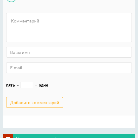
пять
−
=
один