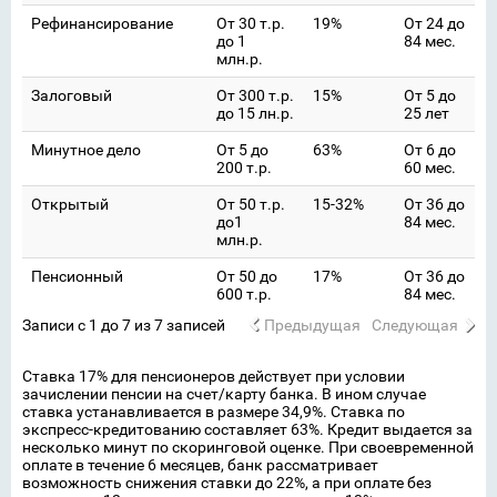
Рефинансирование
От 30 т.р.
19%
От 24 до
до 1
84 мес.
млн.р.
Залоговый
От 300 т.р.
15%
От 5 до
до 15 лн.р.
25 лет
Минутное дело
От 5 до
63%
От 6 до
200 т.р.
60 мес.
Открытый
От 50 т.р.
15-32%
От 36 до
до1
84 мес.
млн.р.
Пенсионный
От 50 до
17%
От 36 до
600 т.р.
84 мес.
Записи с 1 до 7 из 7 записей
Предыдущая
Следующая
Ставка 17% для пенсионеров действует при условии
зачислении пенсии на счет/карту банка. В ином случае
ставка устанавливается в размере 34,9%. Ставка по
экспресс-кредитованию составляет 63%. Кредит выдается за
несколько минут по скоринговой оценке. При своевременной
оплате в течение 6 месяцев, банк рассматривает
возможность снижения ставки до 22%, а при оплате без