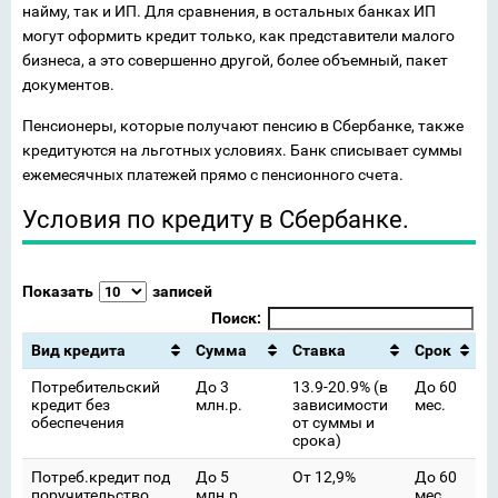
найму, так и ИП. Для сравнения, в остальных банках ИП
могут оформить кредит только, как представители малого
бизнеса, а это совершенно другой, более объемный, пакет
документов.
Пенсионеры, которые получают пенсию в Сбербанке, также
кредитуются на льготных условиях. Банк списывает суммы
ежемесячных платежей прямо с пенсионного счета.
Условия по кредиту в Сбербанке.
Показать
записей
Поиск:
Вид кредита
Сумма
Ставка
Срок
Потребительский
До 3
13.9-20.9% (в
До 60
кредит без
млн.р.
зависимости
мес.
обеспечения
от суммы и
срока)
Потреб.кредит под
До 5
От 12,9%
До 60
поручительство
млн.р.
мес.