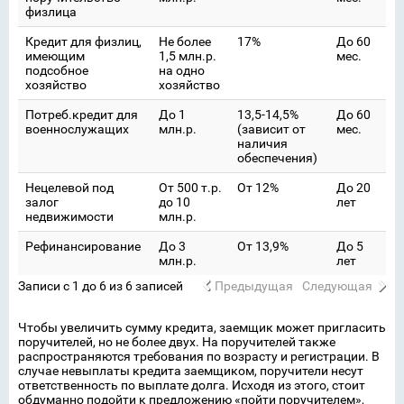
физлица
Кредит для физлиц,
Не более
17%
До 60
имеющим
1,5 млн.р.
мес.
подсобное
на одно
хозяйство
хозяйство
Потреб.кредит для
До 1
13,5-14,5%
До 60
военнослужащих
млн.р.
(зависит от
мес.
наличия
обеспечения)
Нецелевой под
От 500 т.р.
От 12%
До 20
залог
до 10
лет
недвижимости
млн.р.
Рефинансирование
До 3
От 13,9%
До 5
млн.р.
лет
Записи с 1 до 6 из 6 записей
Предыдущая
Следующая
Чтобы увеличить сумму кредита, заемщик может пригласить
поручителей, но не более двух. На поручителей также
распространяются требования по возрасту и регистрации. В
случае невыплаты кредита заемщиком, поручители несут
ответственность по выплате долга. Исходя из этого, стоит
обдуманно подойти к предложению «пойти поручителем»,