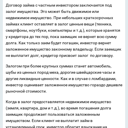
Договор займа с частным инвестором заключается под
залог имущества. Это может быть движимое или
недвижимое имущество. При небольших краткосрочных
займах клиент оставляет в залог ценные вещи (техника,
смартфоны, ноутбуки, компьютеры и т.д.), которые хранятся
у кредитора до тех пор, пока заемщик не вернет всю сумму
долга. Как только заем будет погашен, инвестор вернет
заложенное имущество законному владельцу. Если заемщик
не выплатит долг, кредитор присвоит залог по договору.
Залогом при более крупных суммах станет автомобиль,
шубы из ценных пород меха, дорогие швейцарские часы и
другие ликвидные ценности. Как и в случае с ломбардами,
инвестор оценивает заложенное имущество гораздо дешевле
рыночной стоимости.
Когда в залог предоставляется недвижимое имущество
(земля, квартира, дом и т.д.), во время погашения долга
заемщик продолжает пользоваться заложенным
имуществом. Если клиент не выплатит займ в
установленный срок, инвестор обратит взыскание на