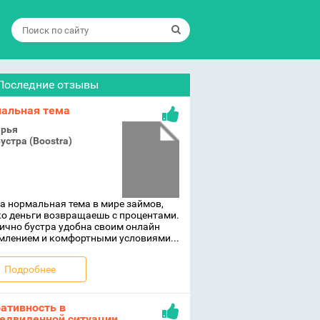
Последние отзывы
альная тема
рья
устра (Boostra)
а нормальная тема в мире займов,
о деньги возвращаешь с процентами.
ично бустра удобна своим онлайн
млением и комфортными условиями...
Подробнее
ативность в
едвиденной ситуации