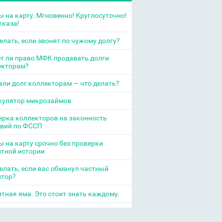
 на карту. Мгновенно! Круглосуточно!
тказа!
елать, если звонят по чужому долгу?
т ли право МФК продавать долги
екторам?
ли долг коллекторам — что делать?
кулятор микрозаймов
рка коллекторов на законность
твий по ФССП
 на карту срочно без проверки
итной истории
елать, если вас обманул частный
итор?
тная яма. Это стоит знать каждому.