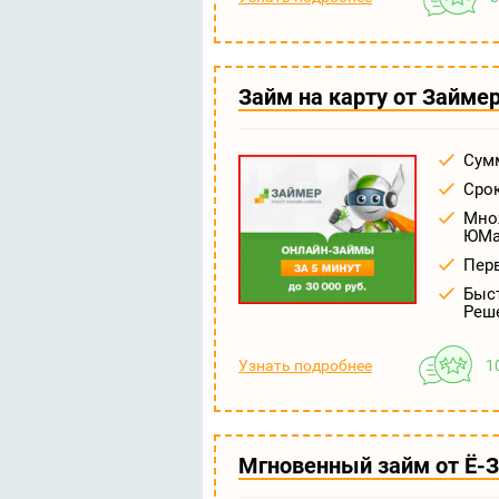
Займ на карту от Займе
Сумм
Срок
Множ
ЮМа
Пер
Быс
Реше
Узнать подробнее
1
Мгновенный займ от Ё-