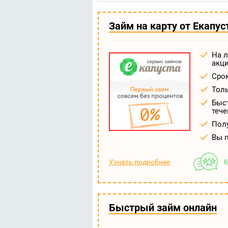
Займ на карту от Екапус
На л
акц
Срок
Тол
Быст
тече
Полу
Вы 
Узнать подробнее
6
Быстрый займ онлайн