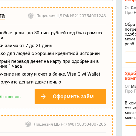
От
Се
Про
Н
та
Лицензия ЦБ РФ №2120754001243
Обрат
потре
юбые цели - до 30 тыс. рублей под 0% в рамках
одобр
ии
момен
разб..
и займа от 7 до 21 день
ько для людей с хорошей кредитной историей
рый перевод денег на карту при одобрении в
ние 1 часа
Удоб
чение на карту и счет в банке, Visa Qiwi Wallet
комп
получите деньги даже ночью
От
Ма
Про
П
Оформить займ
6 отзывов
В ком
отзыв
много
меня.
Лицензия ЦБ РФ №01503504007205