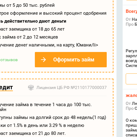
ы от 5 до 50 тыс. рублей
Всег
трое оформление и высокий процент одобрения
От
На
сь действительно дают деньги
Про
Б
аст заемщика от 18 до 65 лет
 займа от 2 до 12 месяцев
чение денег наличными, на карту, Юмани/li>
Регул
зарпл
Оформить займ
отзывов
всегд
Систе
едит
Лицензия ЦБ РФ №2110177000037
жал
От
Л
чение займа в течение 1 часа до 100 тыс.
Про
С
айн
упны займы на долгий срок до 48 недель(1 год)
О ком
ки от 1.5% в день или 3.29 % в неделю
пришл
займа
аст заемщика от 21 до 80 лет.
списа