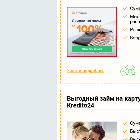
Сумм
Множ
расч
Реше
Возр
Узнать подробнее
Выгодный займ на карт
Kredito24
Сумм
Быс
Высо