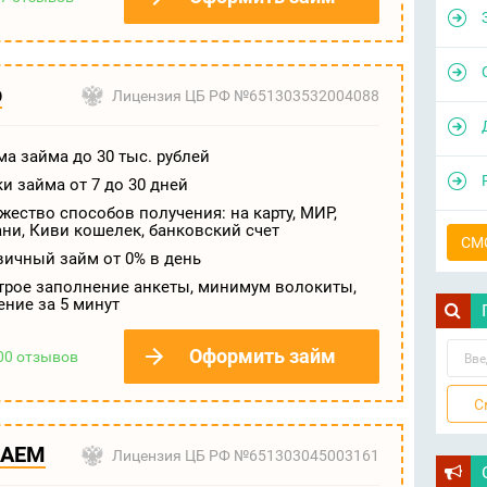
р
Лицензия ЦБ РФ №651303532004088
а займа до 30 тыс. рублей
и займа от 7 до 30 дней
ество способов получения: на карту, МИР,
ни, Киви кошелек, банковский счет
СМ
вичный займ от 0% в день
трое заполнение анкеты, минимум волокиты,
ние за 5 минут
Оформить займ
00 отзывов
ЗАЕМ
Лицензия ЦБ РФ №651303045003161