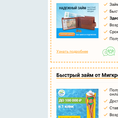
Займ
Быс
Зде
Возр
Срок
Полу
Узнать подробнее
Быстрый займ от Мигкр
Полу
онл
Дост
Став
Возр