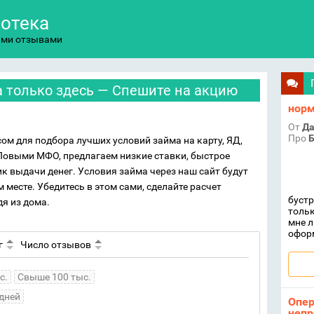
потека
ыми отзывами
 только здесь — Спешите на акцию
норм
От
Да
Про
Б
ом для подбора лучших условий займа на карту, ЯД,
Повыми МФО, предлагаем низкие ставки, быстрое
к выдачи денег. Условия займа через наш сайт будут
 месте. Убедитесь в этом сами, сделайте расчет
бустр
дя из дома.
тольк
мне л
офор
г
Число отзывов
с.
Свыше 100 тыс.
дней
Опер
непр