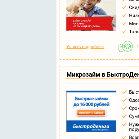
Ски
Низк
Мин
Тол
Узнать подробнее
1
Микрозайм в БыстроДе
Быс
Одоб
Срок
Сумм
Нуже
пор
Возр