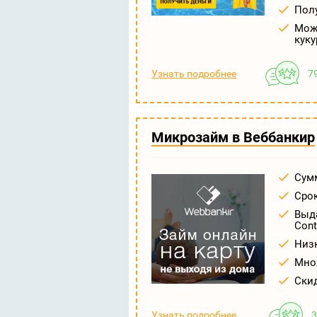
Полу
Можн
куку
Узнать подробнее
7
Микрозайм в Веббанкир
Сумм
Срок
Выда
Cont
Низк
Мно
Ски
Узнать подробнее
3