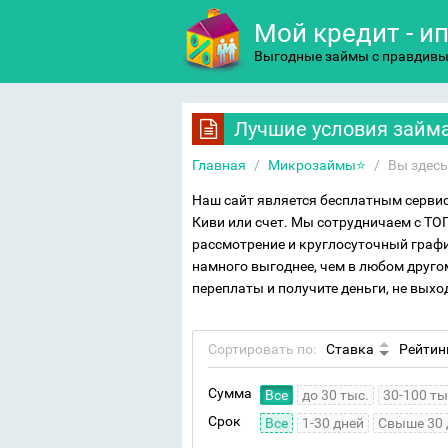
Мой кредит - и
Выгодные займы с правдив
Лучшие условия займа
Главная
/
Микрозаймы⭐
/
Вы здесь
Наш сайт является бесплатным сервис
Киви или счет. Мы сотрудничаем с ТО
рассмотрение и круглосуточный графи
намного выгоднее, чем в любом другом
переплаты и получите деньги, не выхо
Сортировать по:
Ставка
Рейтин
Сумма
Все
до 30 тыс.
30-100 ты
Срок
Все
1-30 дней
Свыше 30 