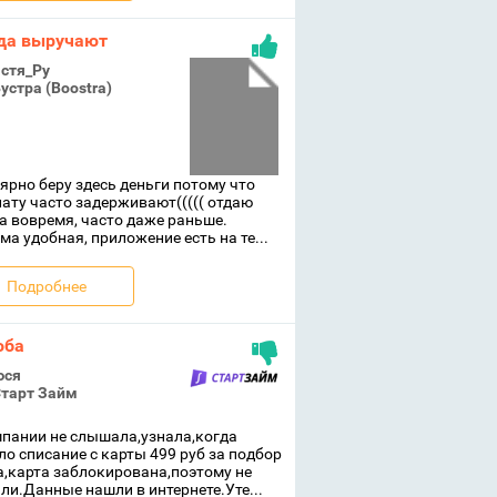
да выручают
стя_Ру
устра (Boostra)
ярно беру здесь деньги потому что
ату часто задерживают((((( отдаю
а вовремя, часто даже раньше.
ма удобная, приложение есть на те...
Подробнее
оба
юся
тарт Займ
пании не слышала,узнала,когда
о списание с карты 499 руб за подбор
,карта заблокирована,поэтому не
ли.Данные нашли в интернете.Уте...