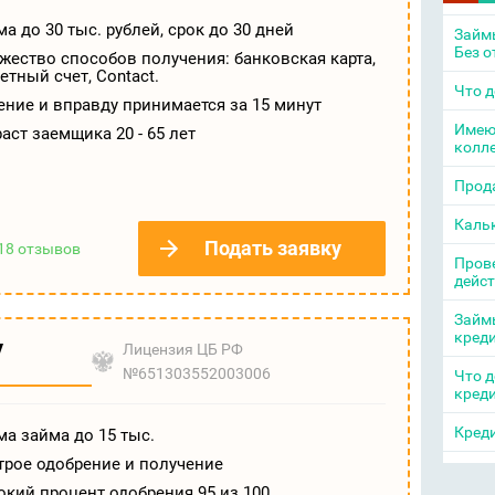
а до 30 тыс. рублей, срок до 30 дней
Займы
Без о
ество способов получения: банковская карта,
етный счет, Contact.
Что д
ние и вправду принимается за 15 минут
Имею
аст заемщика 20 - 65 лет
колл
Прода
Каль
Подать заявку
18 отзывов
Прове
дейс
Займы
кред
у
Лицензия ЦБ РФ
№651303552003006
Что д
кред
Креди
а займа до 15 тыс.
трое одобрение и получение
кий процент одобрения 95 из 100