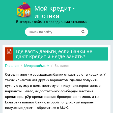
Мой кредит -
ипотека
Выгодные займы с правдивыми отзывами
Где взять деньги, если банки не
дают кредит и негде занять?
Главная
/
Микрозаймы⭐
/
Вы здесь
Сегодня многим заемщикам банки отказывают в кредите. У
таких клиентов нет других вариантов, где еще получить
нужную сумму в долг, поэтому они ищут альтернативные
варианты. Благо, их достаточно: ломбарды, частные
кредиторы, p2p-кредитование, брокерская помощь и т.д.
Если отказывают банки, второй популярный вариант
получения денег — обратиться в МФК.