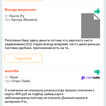
Всегда выручают
От
Настя_Ру
Про
Бустра (Boostra)
Регулярно беру здесь деньги потому что зарплату часто
задерживают((((( отдаю всегда вовремя, часто даже раньше.
Система удобная, приложение есть на те...
Подробнее
жалоба
От
Люся
Про
Старт Займ
О компании не слышала,узнала,когда пришло списание с
карты 499 руб за подбор займа,карта
заблокирована,поэтому не списали.Данные нашли в
интернете.Уте...