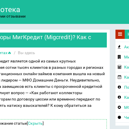
потека
ыми отзывами
оры МигКредит (Migcredit)? Как с
Ак
итах🔥
/
Вы здесь
Ми
дит является одной из самых крупных
Ка
я сотни тысяч клиентов в разных городах и регионах
истанционных онлайн-займов компания вышла на новый
Ка
м лидером — МФО Домашние Деньги. Неудивительно,
а заемщиков есть клиенты с просроченной кредитной
По
олнует вопрос — «Как работают коллекторы
Ка
орам по договору цессии или временно передают по
ять натиску взыскателей? К кому обратиться за
МФ
Че
ржание статьи
[
Скрыть
]