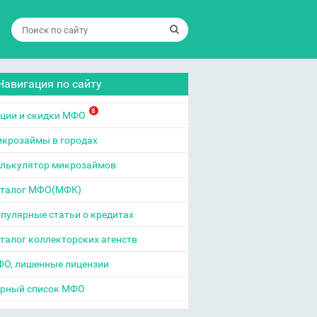
Навигация по сайту
8
ции и скидки МФО
крозаймы в городах
лькулятор микрозаймов
талог МФО(МФК)
пулярные статьи о кредитах
талог коллекторских агенств
О, лишенные лицензии
рный список МФО