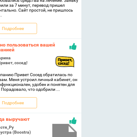
бовались средства на лечение. Заявку
или за 7 минут, перевод пришел
тально. Сайт простой, не пришлось
.
Подробнее
но пользоваться вашей
анией
рина
ривет, сосед!
панию Привет Сосед обратилась по
ам. Меня устроил личный кабинет, он
функционален, удобен и понятен для
 Порадовало, что одобрили ...
Подробнее
да выручают
стя_Ру
устра (Boostra)