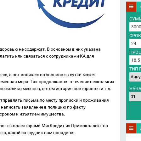
СУММ
СРОК
доровью не содержат. В основном в них указана
ПРОЦ
платить или связаться с сотрудниками КА для
ТИП 
делю, а вот количество звонков за сутки может
временная мера. Так продолжается в течение нескольких
 несколько месяцев, потом история повторяется и т.д.
НАЧА
тправлять письма по месту прописки и проживания
и написать заявление в полицию по факту
сроком и изъятием имущества.
лог с коллекторами МигКредит из Примоколлект по
ого, какой сотрудник вам попадется.