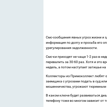
Смс-сообщения явных угроз жизни и з
информация по долгу и просьба его о
урегулирования задолженности.
Смс-ки приходят не чаще 1-2 раз в не
перевалить за 30-60 раз. Хотя и это 
недель, а потом наступает затишье на
Коллекторы из Примоколлект любят о
заемщика с угрозами подать в суд ил
мошенничества, угрожают тюремным 
В каком ключе будет развиваться диа
телефону тоже во многом зависит от т