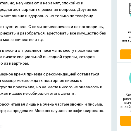
тельно, не унижают и не хамят, спокойно и
редлагают варианты решения вопроса. Другие же
рожают жизни и здоровью, но только по телефону.
йствуют иначе. С ними по-человечески не поговоришь,
к
 приехать и разобраться, арестовать все имущество без
а мошенничество и т.д.
пога
а в месяц отправляют письма по месту проживания
м визите специальной выездной группы, которая
во из квартиры.
мерное время приезда с рекомендацией оставаться
м месяце можно ждать повторное письмо с
группа приезжала, но на месте никого не оказалось и
зжал и даже не собирался этого делать.
Ка
расч
выч
 рассчитывая лишь на очень частые звонки и письма.
онлай
мере, за пределами Москвы случаев не зафиксировано.