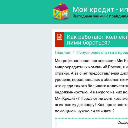
Мой кредит - и
Выгодные займы с правдив
Как работают коллект
ними бороться?
Главная
/
Популярные статьи о кред
Микрофинансовая организация МигКре
микрокредитных компаний России, име
страны. А за счет предоставления д
уровень, поравнявшись с абсолютны
что среди такого большого количеств
задолженностью. И каждого из них в
МигКредит»? Продают ли долг коллект
агентскому договору? Как противосто
помощью и нужно ли ее ждать?
Соде