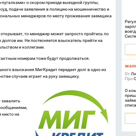
«пугалками» о скором приезде выездной группы,
 суд, подаче заявления в полицию на мошенничество и
ерсональных менеджеров по месту проживания заемщика
Регул
зарпл
всегд
не открывает, то менеджер может запросто пройтись по
Систе
 долгов им. Не постесняется взыскатель прийти на
альством и коллегами.
нтактным номерам тоже будут продолжаться.
жал
ешного взыскания МигКредит передает долг в одно из
От
Л
нстве случаев играет на руку заемщику.
Про
С
О ком
пришл
займа
— завалить
списа
сообщениями,
м никто не