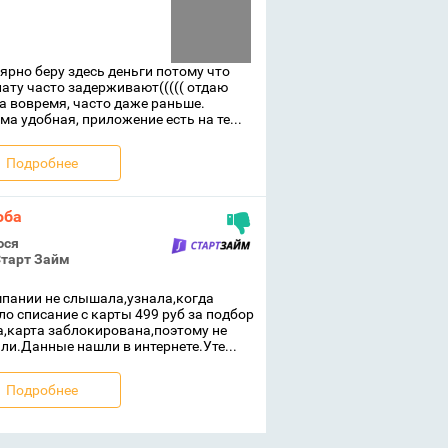
ярно беру здесь деньги потому что
ату часто задерживают((((( отдаю
а вовремя, часто даже раньше.
ма удобная, приложение есть на те...
Подробнее
оба
юся
тарт Займ
пании не слышала,узнала,когда
о списание с карты 499 руб за подбор
,карта заблокирована,поэтому не
ли.Данные нашли в интернете.Уте...
Подробнее