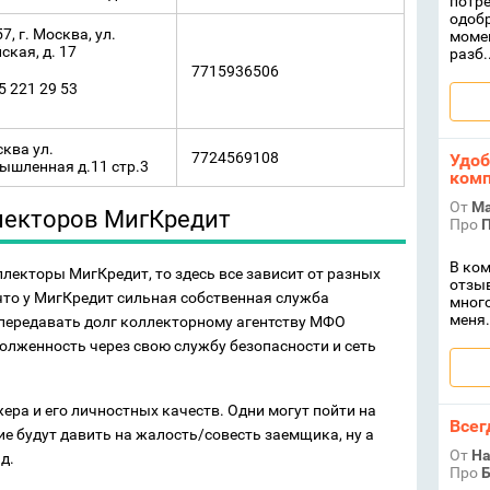
потре
одобр
7, г. Москва, ул.
момен
ская, д. 17
разб..
7715936506
5 221 29 53
сква ул.
7724569108
Удоб
ышленная д.11 стр.3
комп
От
Ма
лекторов МигКредит
Про
П
В ком
ллекторы МигКредит, то здесь все зависит от разных
отзыв
 что у МигКредит сильная собственная служба
много
меня.
/передавать долг коллекторному агентству МФО
олженность через свою службу безопасности и сеть
жера и его личностных качеств. Одни могут пойти на
Всег
ие будут давить на жалость/совесть заемщика, ну а
От
На
д.
Про
Б