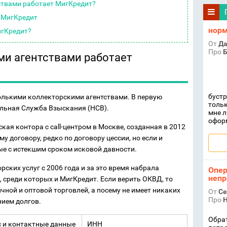
ствами работает МигКредит?
 МигКредит
норм
игКредит?
От
Да
Про
Б
ми агентствами работает
бустр
олькими коллекторскими агентствами. В первую
тольк
альная Служба Взыскания (НСВ).
мне л
офор
ая контора с call-центром в Москве, созданная в 2012
му договору, редко по договору цессии, но если и
ые с истекшим сроком исковой давности.
рских услуг с 2006 года и за это время набрала
Опер
непр
 среди которых и МигКредит. Если верить ОКВД, то
чной и оптовой торговлей, а посему не имеет никаких
От
Се
Про
Н
нием долгов.
Обрат
с и контактные данные
ИНН