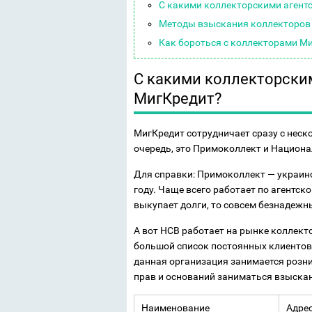
С какими коллекторскими агент
Методы взыскания коллекторов
Как бороться с коллекторами М
С какими коллекторски
МигКредит?
МигКредит сотрудничает сразу с неск
очередь, это Примоколлект и Национ
Для справки: Примоколлект — украинск
году. Чаще всего работает по агентско
выкупает долги, то совсем безнадежн
А вот НСВ работает на рынке коллекто
большой список постоянных клиентов,
данная организация занимается розни
прав и оснований заниматься взыска
Наименование
Адре