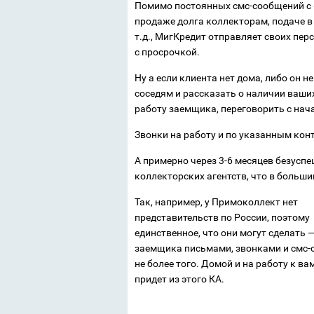
Помимо постоянных смс-сообщений с 
продаже долга коллекторам, подаче в
т.д., МигКредит отправляет своих п
с просрочкой.
Ну а если клиента нет дома, либо он 
соседям и рассказать о наличии ваших
работу заемщика, переговорить с нач
Звонки на работу и по указанным ко
А примерно через 3-6 месяцев безусп
коллекторских агентств, что в больши
Так, например, у Примоколлект нет
представительств по России, поэтому
единственное, что они могут сделать 
заемщика письмами, звонками и смс-
не более того. Домой и на работу к ва
придет из этого КА.