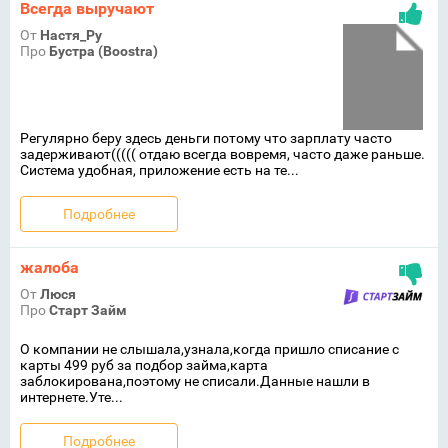
Всегда выручают
От
Настя_Ру
Про
Бустра (Boostra)
Регулярно беру здесь деньги потому что зарплату часто
задерживают((((( отдаю всегда вовремя, часто даже раньше.
Система удобная, приложение есть на те...
Подробнее
жалоба
От
Люся
Про
Старт Займ
О компании не слышала,узнала,когда пришло списание с
карты 499 руб за подбор займа,карта
заблокирована,поэтому не списали.Данные нашли в
интернете.Уте...
Подробнее