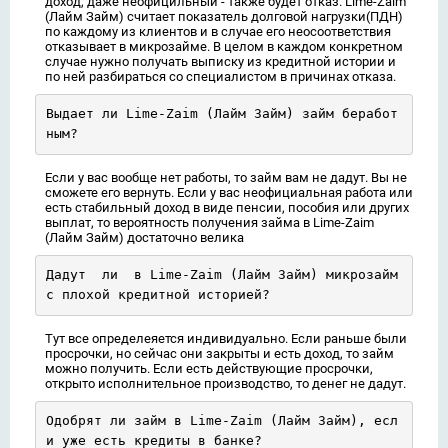
доход, даже неофицильный - также будет отказ. Lime-Zaim
(Лайм Займ) считает показатель долговой нагрузки(ПДН)
по каждому из клиентов и в случае его неосоответствия
отказывает в микрозайме. В целом в каждом конкретном
случае нужно получать выписку из кредитной истории и
по ней разбираться со специалистом в причинах отказа.
Выдает ли Lime-Zaim (Лайм Займ) займ беработ
ным?
Если у вас вообще нет работы, то займ вам не дадут. Вы не
сможете его вернуть. Если у вас неофициальная работа или
есть стабильный доход в виде пенсии, пособия или других
выплат, то вероятность получения займа в Lime-Zaim
(Лайм Займ) достаточно велика
Дадут  ли  в Lime-Zaim (Лайм Займ) микрозайм  
с плохой кредитной историей?
Тут все определеяется индивидуально. Если раньше были
просрочки, но сейчас они закрыты и есть доход, то займ
можно получить. Если есть действующие просрочки,
открыто исполнительное производство, то денег не дадут.
Одобрят ли займ в Lime-Zaim (Лайм Займ), есл
и уже есть кредиты в банке?