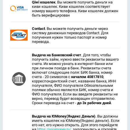
Qiwi кошелек
. Вы можете получить деньги на
киви кошелек. Киви кошелек соответствует
номеру вашего телефона. Киви кошелек должен
быть верифицирован
Contact
. Вы можете получить деньги через
систему денежных переводов Contact. Для
получения нужен только паспорт и номер
перевода.
Выдача на Банковский счет
. Для того, чтобы
получить займ, нужно ввести реквизиты вашего
счета. Их можно узнать в интернет банке или
при личном походе в банк. Реквизиты счета
включат следующие поля: БИК банка, номер
счета - 20 символов с
началом 40817810
,
корреспондентский счет, название банка, ИНН
получателя, ФИО получателя Обязательными
полями обычно являются БИК, номер счета и
ФИО получателя. Если вы введете реквизиты не
верно, перевод будет возвращен отправителю.
Сроки перевода на счет -
до 3х рабочих дней
.
Выдача на ЮMoney(Яндекс Деньги)
. Вы должны
иметь кошелек на ЮMoney(Яндекс деньги). Если
его нет, его нужно открыть. Для этого перейдите
на
https://yoomoney.ru/
, залогиньтесь и откройте