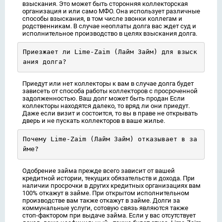
взыскания. Это может быть сторонняя коллекторская
организация и или само МФО. Она использует различные
способы взыскания, в том числе звонки коллегам и
родственникам. В случае неоплаты долга вас ждет суд и
исполнительное производство в целях взыскания долга.
Приезжает ли Lime-Zaim (Лайм Займ) для взыск
ания долга?
Приедут или нет коллекторы к вам в случае долга будет
зависеть от способа работы коллекторов с просроченной
задолженностью. Ваш долг может быть продан Если
коллекторы находятся далеко, то вряд ли они приедут.
Даже если визит и состоится, то вы в праве не открывать
дверь и не пускать коллекторов в ваше жилье.
Почему Lime-Zaim (Лайм Займ) отказывает в за
йме?
Одобрение займа прежде всего зависит от вашей
кредитной истории, текущих обязательств и дохода. При
наличии просрочки в других кредитных организациях вам
100% откажут в займе. При открытом исполнительном
производстве вам также откажут в займе. Долги за
коммунальные услуги, сотовую связь являются также
стоп-фактором при выдаче займа. Если у вас отсутствует