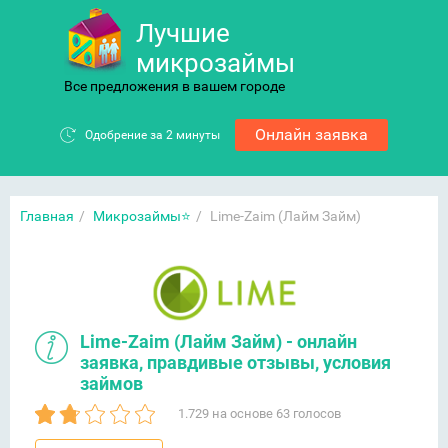
Лучшие
микрозаймы
Все предложения в вашем городе
Онлайн заявка
Главная
/
Микрозаймы⭐
/
Lime-Zaim (Лайм Займ)
Lime-Zaim (Лайм Займ) - онлайн
заявка, правдивые отзывы, условия
займов
1.729
на основе
63
голосов