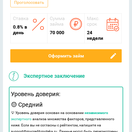
Проголосовать
Ставка
Сумма
Макс.
займа
срок
0.8% в
день
70 000
24
недели
Оформить займ
Экспертное заключение
Уровень доверия:
🟡 Средний
💡 Уровень доверия основан на основании
независимого
экспертного
анализа множества факторов, представленного
ниже. Если вы не согласны с рейтингом, напишите на
support@mycredit-ipoteka.ru. Данные могут быть пересмотрены