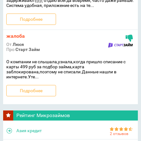
задерживают((((( отдаю всегда вовремя, часто даже раньше.
Система удобная, приложение есть на те...
Подробнее
жалоба
От
Люся
Про
Старт Займ
О компании не слышала,узнала,когда пришло списание с
карты 499 руб за подбор займа,карта
заблокирована,поэтому не списали.Данные нашли в
интернете.Уте...
Подробнее
Рейтинг Микрозаймов
Азия кредит
2 отзывов