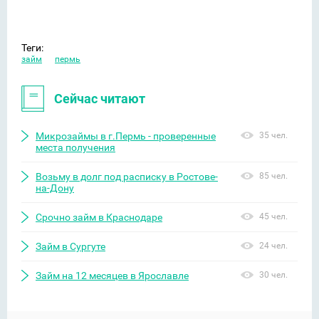
Теги:
займ
пермь
Сейчас читают
Микрозаймы в г.Пермь - проверенные
35 чел.
места получения
Возьму в долг под расписку в Ростове-
85 чел.
на-Дону
Срочно займ в Краснодаре
45 чел.
Займ в Сургуте
24 чел.
Займ на 12 месяцев в Ярославле
30 чел.