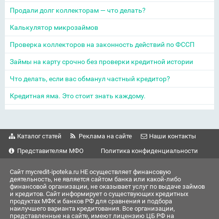
Продали долг коллекторам — что делать?
Калькулятор микрозаймов
Проверка коллекторов на законность действий по ФССП
Займы на карту срочно без проверки кредитной истории
Что делать, если вас обманул частный кредитор?
Кредитная яма. Это стоит знать каждому.
Каталог статей
Реклама на сайте
Наши контакты
Представителям МФО
Политика конфиденциальности
Сайт mycredit-ipoteka.ru НЕ осуществляет финансовую
деятельность, не является сайтом банка или какой-либо
финансовой организации, не оказывает услуг по выдаче займов
и кредитов. Сайт информирует о существующих кредитных
продуктах МФК и банков РФ для сравнения и подбора
наилучшего варианта кредитования. Все организации,
представленные на сайте, имеют лицензию ЦБ РФ на