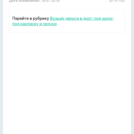
Дата объявления: 18.07.2018
ID: 91102
Перейти в рубрику
Возьму деньги в долг: под залог,
под расписку и срочно