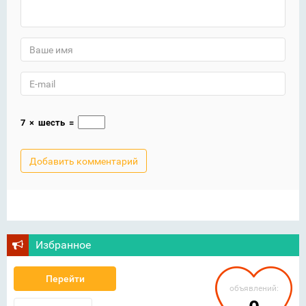
7
×
шесть
=
Избранное
Перейти
объявлений: