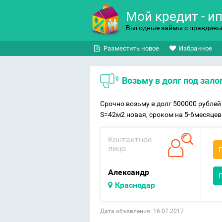
Мой кредит - и
Выгодные займы с правдив
Разместить новое
Избранное
Возьму в долг под зал
Срочно возьму в долг 500000 рублей
S=42м2 новая, сроком на 5-6месяцев
Контактное
лицо
Aлександр
Краснодар
Дата объявления: 16.07.2017