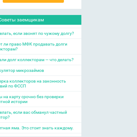
Советы заемщикам
елать, если звонят по чужому долгу?
т ли право МФК продавать долги
екторам?
ли долг коллекторам — что делать?
кулятор микрозаймов
рка коллекторов на законность
твий по ФССП
 на карту срочно без проверки
итной истории
елать, если вас обманул частный
итор?
тная яма. Это стоит знать каждому.