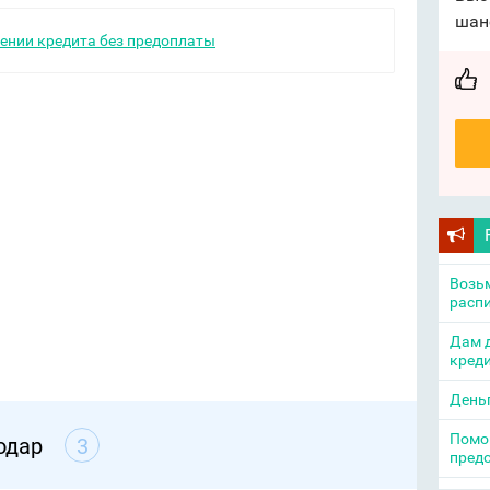
шан
ении кредита без предоплаты
Возьм
распи
Дам д
креди
День
Помощ
одар
3
пред