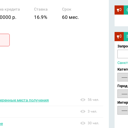
ма кредита
Ставка
Срок
0000 р.
16.9%
60 мес.
Запро
Санкт
Катег
Город
веренные места получения
56 чел.
Интер
3 чел.
ре
30 чел.