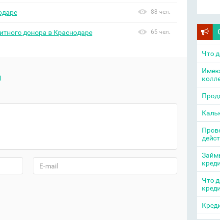
одаре
88 чел.
итного донора в Краснодаре
65 чел.
Что д
Имею
й
колл
Прода
Каль
Прове
дейс
Займы
кред
Что д
кред
Креди