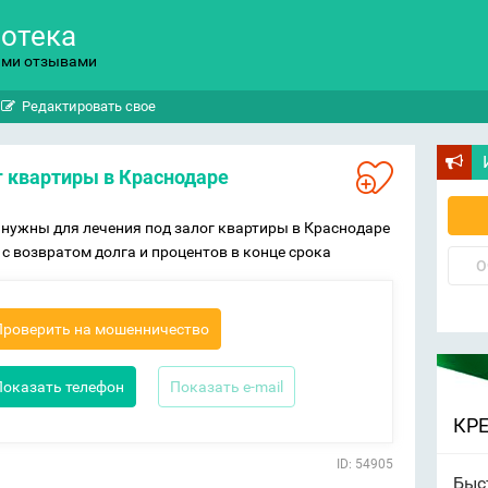
потека
ыми отзывами
Редактировать свое
ог квартиры в Краснодаре
 нужны для лечения под залог квартиры в Краснодаре
 с возвратом долга и процентов в конце срока
О
Проверить на мошенничество
Показать телефон
Показать e-mail
КР
ID: 54905
Быс