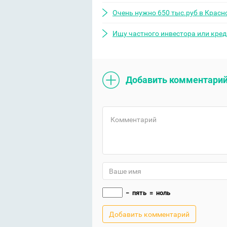
Очень нужно 650 тыс.руб в Красн
Ищу частного инвестора или кред
Добавить комментари
−
пять
=
ноль