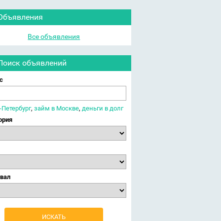
Объявления
Все объявления
Поиск объявлений
с
-Петербург
,
займ в Москве
,
деньги в долг
ория
вал