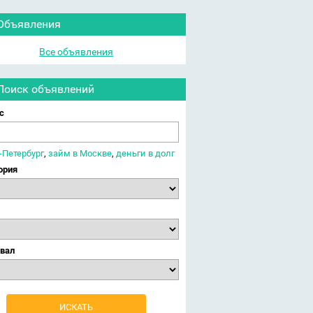
Объявления
Все объявления
Поиск объявлений
с
-Петербург
,
займ в Москве
,
деньги в долг
ория
вал