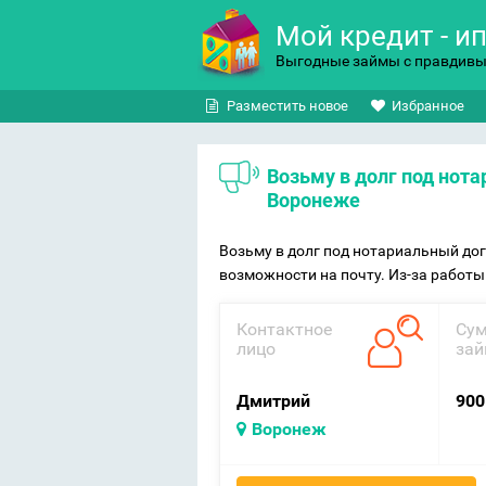
Мой кредит - и
Выгодные займы с правдив
Разместить новое
Избранное
Возьму в долг под нотариальный договор займа в
Воронеже
Возьму в долг под нотариальный дог
возможности на почту. Из-за работы 
Контактное
Су
лицо
зай
Дмитрий
900
Воронеж