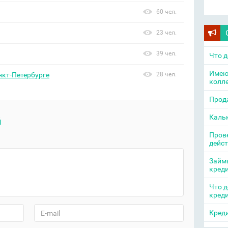
60 чел.
23 чел.
39 чел.
Что д
Имею
нкт-Петербурге
28 чел.
колл
Прода
Каль
й
Прове
дейс
Займы
кред
Что д
кред
Креди