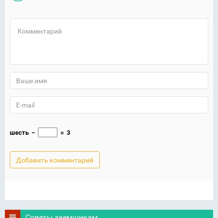
шесть
−
=
3
Советы заемщикам