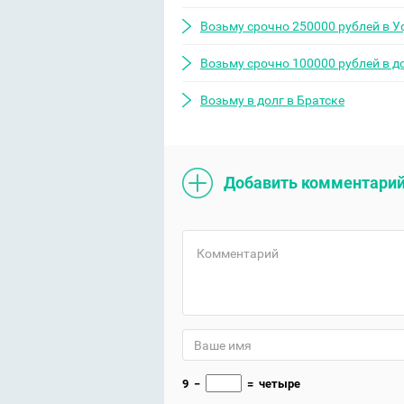
Возьму срочно 250000 рублей в У
Возьму срочно 100000 рублей в д
Возьму в долг в Братске
Добавить комментари
9
−
=
четыре