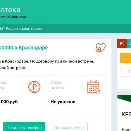
потека
ыми отзывами
Редактировать свое
300000 в Краснодаре
а в Краснодаре. По договору при личной встрече.
чной встрече.
О
мма
Срок
ма
займа
 000 руб.
Не указано
КР
Показать телефон
Показать e-mail
Быс