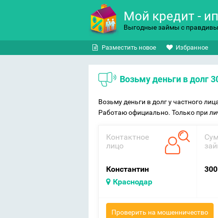
Мой кредит - и
Выгодные займы с правдив
Разместить новое
Избранное
Возьму деньги в долг 
Возьму деньги в долг у частного лиц
Работаю официально. Только при ли
Контактное
Су
лицо
зай
Константин
300
Краснодар
Проверить на мошенничество