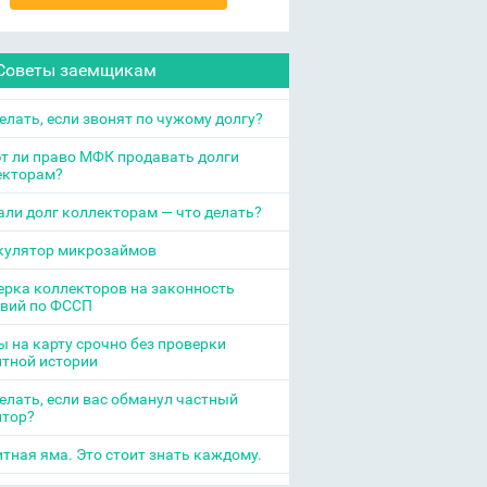
Советы заемщикам
елать, если звонят по чужому долгу?
т ли право МФК продавать долги
екторам?
ли долг коллекторам — что делать?
кулятор микрозаймов
рка коллекторов на законность
твий по ФССП
 на карту срочно без проверки
итной истории
елать, если вас обманул частный
итор?
тная яма. Это стоит знать каждому.