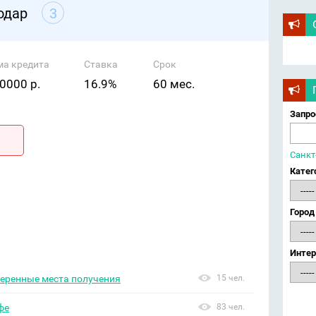
одар
3
ма кредита
Ставка
Срок
0000 р.
16.9%
60 мес.
Запро
Санкт
Катег
Город
Интер
веренные места получения
15 чел.
фе
83 чел.