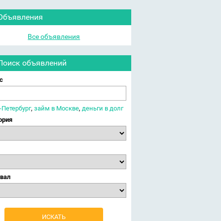
Объявления
Все объявления
Поиск объявлений
с
-Петербург
,
займ в Москве
,
деньги в долг
ория
вал