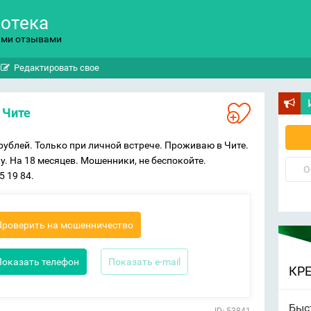
потека
ыми отзывами
Редактировать свое
 Чите
ублей. Только при личной встрече. Проживаю в Чите.
. На 18 месяцев. Мошенники, не беспокойте.
О
5 19 84.
Проверить на мошенничество
Показать телефон
Показать e-mail
КР
Быс