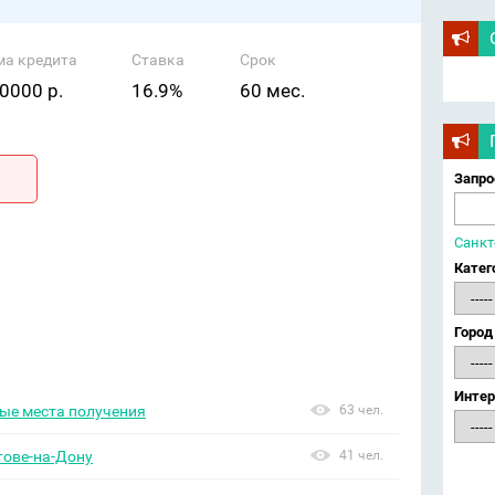
ма кредита
Ставка
Срок
0000 р.
16.9%
60 мес.
Запро
Санкт
Катег
Город
Интер
ные места получения
63 чел.
тове-на-Дону
41 чел.