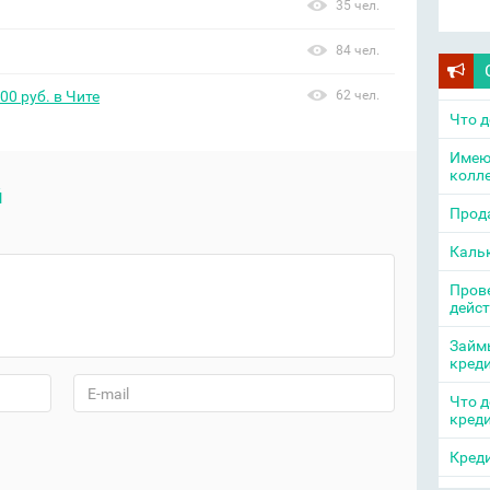
35 чел.
84 чел.
00 руб. в Чите
62 чел.
Что д
Имею
колл
й
Прода
Каль
Прове
дейс
Займы
кред
Что д
кред
Креди