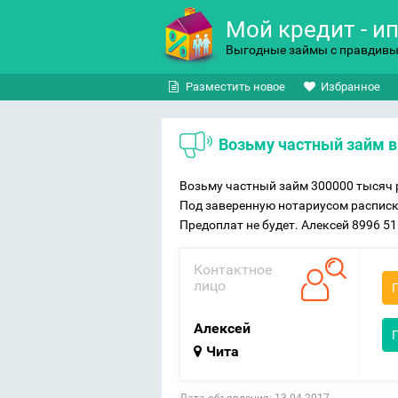
Мой кредит - и
Выгодные займы с правдив
Разместить новое
Избранное
Возьму частный займ в
Возьму частный займ 300000 тысяч р
Под заверенную нотариусом расписку
Предоплат не будет. Алексей 8996 51
Контактное
лицо
Алексей
Чита