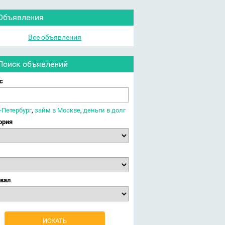
Объявления
Все объявления
Поиск объявлений
с
-Петербург
,
займ в Москве
,
деньги в долг
ория
вал