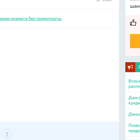
ID: 53841
шан
ении кредита без предоплаты
Возьм
распи
Дам д
креди
День
Помощ
пред
3