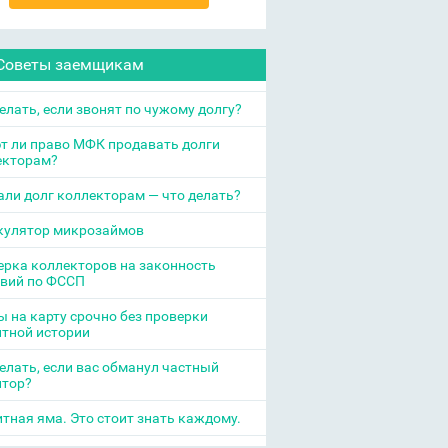
Советы заемщикам
елать, если звонят по чужому долгу?
т ли право МФК продавать долги
екторам?
ли долг коллекторам — что делать?
кулятор микрозаймов
рка коллекторов на законность
твий по ФССП
 на карту срочно без проверки
итной истории
елать, если вас обманул частный
итор?
тная яма. Это стоит знать каждому.