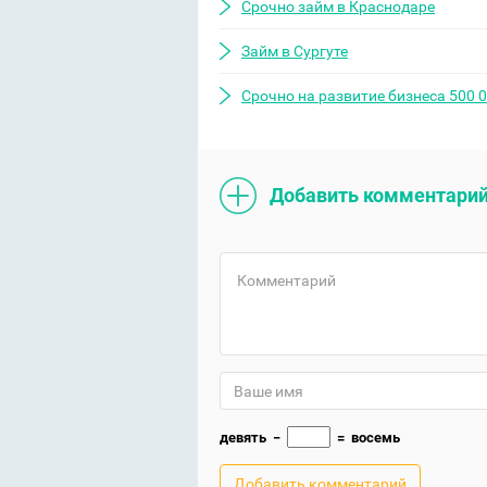
Срочно займ в Краснодаре
Займ в Сургуте
Срочно на развитие бизнеса 500 0
Добавить комментари
девять
−
=
восемь