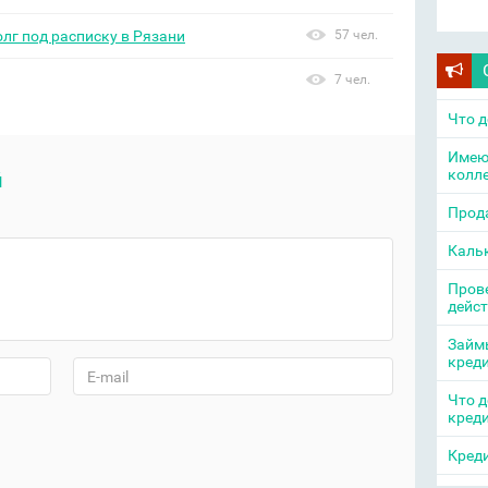
олг под расписку в Рязани
57 чел.
7 чел.
Что д
Имею
колл
й
Прода
Каль
Прове
дейс
Займы
кред
Что д
кред
Креди