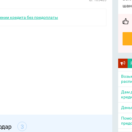
ID: 105485
шан
ении кредита без предоплаты
Возьм
распи
Дам д
креди
День
Помощ
пред
одар
3