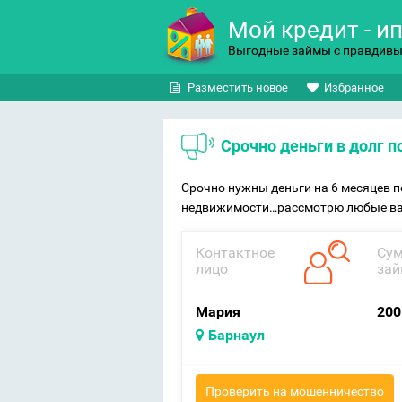
Мой кредит - и
Выгодные займы с правдив
Разместить новое
Избранное
Срочно деньги в долг 
Срочно нужны деньги на 6 месяцев п
недвижимости…рассмотрю любые в
Контактное
Су
лицо
зай
Мария
200
Барнаул
Проверить на мошенничество