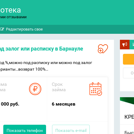
потека
ыми отзывами
Редактировать свое
под залог или расписку в Барнауле
од %,можно под расписку или можно под залог
арианты…возврат 100%…
О
мма
Срок
ма
займа
 000 руб.
6 месяцев
КР
Показать телефон
Показать e-mail
Быс