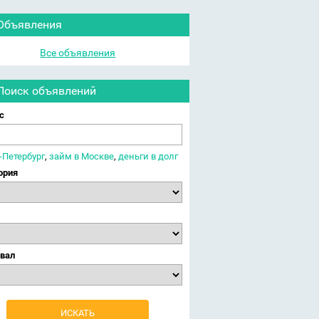
Объявления
Все объявления
Поиск объявлений
с
-Петербург
,
займ в Москве
,
деньги в долг
ория
вал