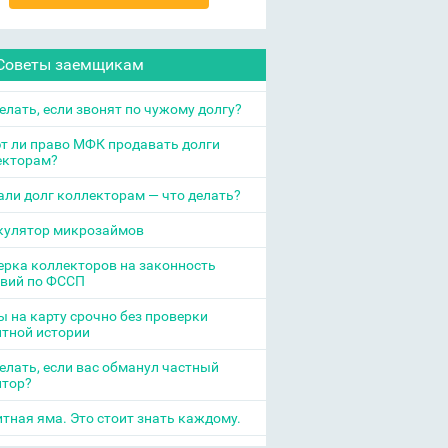
Советы заемщикам
елать, если звонят по чужому долгу?
т ли право МФК продавать долги
екторам?
ли долг коллекторам — что делать?
кулятор микрозаймов
рка коллекторов на законность
твий по ФССП
 на карту срочно без проверки
итной истории
елать, если вас обманул частный
итор?
тная яма. Это стоит знать каждому.