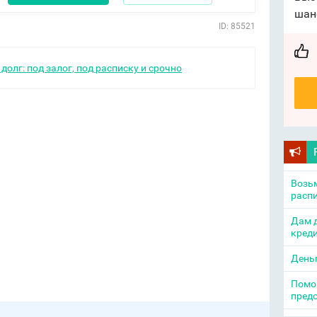
шан
ID: 85521
долг: под залог, под расписку и срочно
Возьм
распи
Дам д
креди
День
Помощ
пред