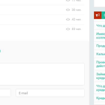
11 чел.
30 чел.
42 чел.
Что д
83 чел.
Имею
колл
Прода
й
Каль
Прове
дейс
Займы
кред
Что д
кред
Креди