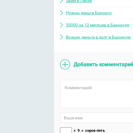
Займ в Пензе
Нужны деньги Барнаул
50000 на 12 месяцев в Барнауле
Возьму деньги в долг в Барнауле
Добавить комментари
×
9
=
сорок пять