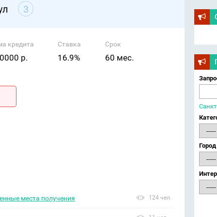
ул
3
ма кредита
Ставка
Срок
0000 р.
16.9%
60 мес.
Запро
Санкт
Катег
Город
Интер
ренные места получения
124 чел.