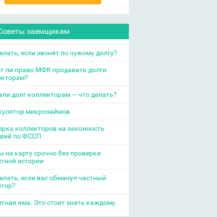
Советы заемщикам
елать, если звонят по чужому долгу?
т ли право МФК продавать долги
екторам?
ли долг коллекторам — что делать?
кулятор микрозаймов
рка коллекторов на законность
твий по ФССП
 на карту срочно без проверки
итной истории
елать, если вас обманул частный
итор?
тная яма. Это стоит знать каждому.