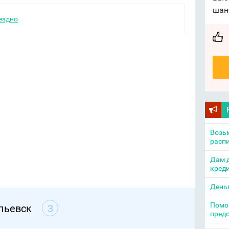
шан
ездно
Возьм
распи
Дам д
креди
День
Помощ
пьевск
3
пред