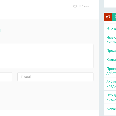
37 чел.
Что д
й
Имею
колл
Прода
Каль
Прове
дейс
Займы
кред
Что д
кред
Креди