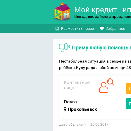
Мой кредит - и
Выгодные займы с правдив
Разместить новое
Избранное
Приму любую помощь 
Нестабильная ситуация в семье из-
ребёнка.Буду рада любой помощи 4
Контактное
лицо
Ольга
Прокопьевск
Дата объявления: 26.06.2017