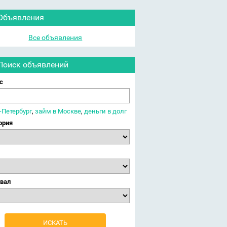
Объявления
Все объявления
Поиск объявлений
с
-Петербург
,
займ в Москве
,
деньги в долг
ория
вал