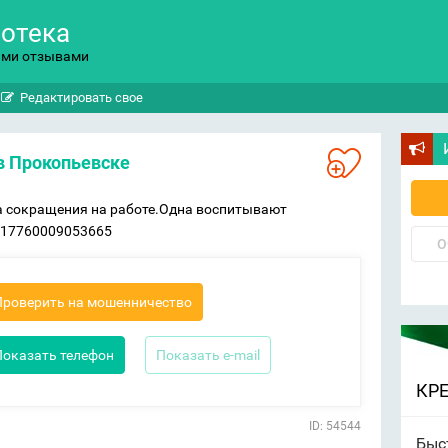
потека
ыми отзывами
Редактировать свое
в Прокопьевске
за сокращения на работе.Одна воспитывают
817760009053665
О
Проверить на мошенничество
Показать телефон
Показать e-mail
КР
ID: 54544
Быс