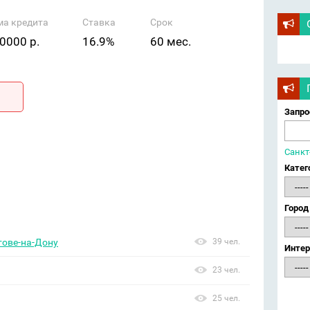
ма кредита
Ставка
Срок
0000 р.
16.9%
60 мес.
Запро
Санкт
Катег
Город
тове-на-Дону
39 чел.
Интер
23 чел.
25 чел.