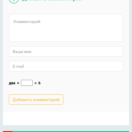
два
×
=
6