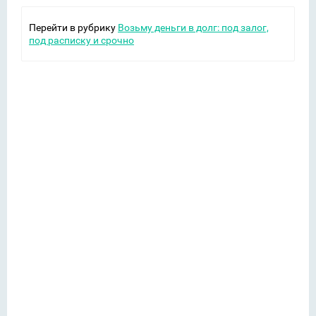
Перейти в рубрику
Возьму деньги в долг: под залог,
под расписку и срочно