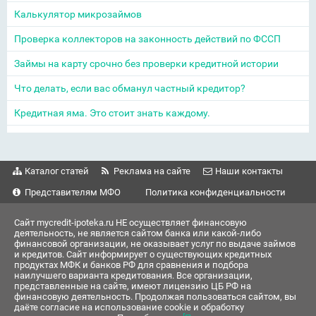
Калькулятор микрозаймов
Проверка коллекторов на законность действий по ФССП
Займы на карту срочно без проверки кредитной истории
Что делать, если вас обманул частный кредитор?
Кредитная яма. Это стоит знать каждому.
Каталог статей
Реклама на сайте
Наши контакты
Представителям МФО
Политика конфиденциальности
Сайт mycredit-ipoteka.ru НЕ осуществляет финансовую
деятельность, не является сайтом банка или какой-либо
финансовой организации, не оказывает услуг по выдаче займов
и кредитов. Сайт информирует о существующих кредитных
продуктах МФК и банков РФ для сравнения и подбора
наилучшего варианта кредитования. Все организации,
представленные на сайте, имеют лицензию ЦБ РФ на
финансовую деятельность. Продолжая пользоваться сайтом, вы
даёте согласие на использование cookie и обработку