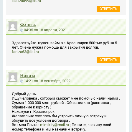
lizalizaa99@bk.ru
ОТВЕТИТЬ
Фаниза
04:35
on
18 апреля, 2021
Здравствуйте. нужен займ в г. Красноярск 500тыс.руб на 5
лет. Очень нужна помощь для закрытия долгов.
faniza63@list.ru
ОТВЕТИТЬ
Никита
14:21
on
18 сентября, 2022
Добрый день.
Ищу человека , который сможет мне помочь с наличными .
Сумма 1 000 000 млн. рублей . Обязательно (расписка ,
обращение к юристу )
Нахожусь г. Красноярск .
Желательно хотелось бы устроить личную встречу и
обсудить все условия договора .
Вот моя Почта :
mimikity@mail.ru
; Пишите , я скину свой
номер телефона и мы назначим встречу.