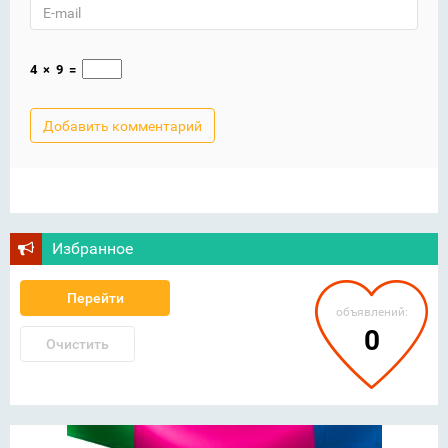
4
×
9
=
Избранное
Перейти
объявлений:
0
Очистить