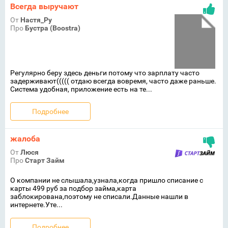
Всегда выручают
От
Настя_Ру
Про
Бустра (Boostra)
Регулярно беру здесь деньги потому что зарплату часто
задерживают((((( отдаю всегда вовремя, часто даже раньше.
Система удобная, приложение есть на те...
Подробнее
жалоба
От
Люся
Про
Старт Займ
О компании не слышала,узнала,когда пришло списание с
карты 499 руб за подбор займа,карта
заблокирована,поэтому не списали.Данные нашли в
интернете.Уте...
Подробнее