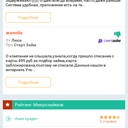
задерживают((((( отдаю всегда вовремя, часто даже раньше.
Система удобная, приложение есть на те...
Подробнее
жалоба
От
Люся
Про
Старт Займ
О компании не слышала,узнала,когда пришло списание с
карты 499 руб за подбор займа,карта
заблокирована,поэтому не списали.Данные нашли в
интернете.Уте...
Подробнее
Рейтинг Микрозаймов
Азия кредит
2 отзывов