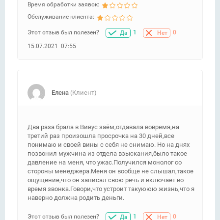
Время обработки заявок:
Обслуживание клиента:
Этот отзыв был полезен?
1
0
Да
Нет
15.07.2021 07:55
Елена
(Клиент)
Два раза брала в Вивус заём,отдавала вовремя,на
третий раз произошла просрочка на 30 дней,все
понимаю и своей вины с себя не снимаю. Но на днях
позвонил мужчина из отдела взыскания,было такое
давление на меня, что ужас.Получился монолог со
стороны менеджера.Меня он вообще не слышал,такое
ощущение,что он записал свою речь и включает во
время звонка.Говори,что устроит такуююю жизнь,что я
наверно должна родить деньги.
Этот отзыв был полезен?
1
0
Да
Нет