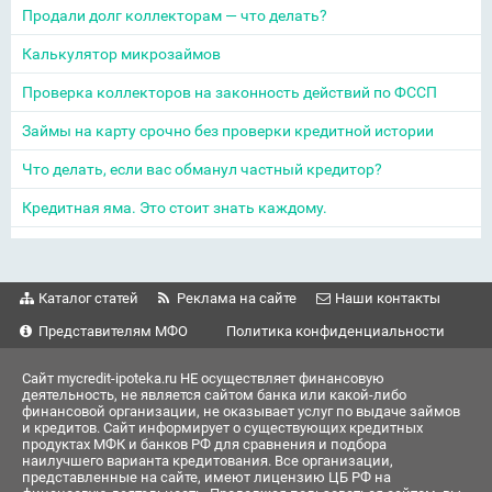
Продали долг коллекторам — что делать?
Калькулятор микрозаймов
Проверка коллекторов на законность действий по ФССП
Займы на карту срочно без проверки кредитной истории
Что делать, если вас обманул частный кредитор?
Кредитная яма. Это стоит знать каждому.
Каталог статей
Реклама на сайте
Наши контакты
Представителям МФО
Политика конфиденциальности
Сайт mycredit-ipoteka.ru НЕ осуществляет финансовую
деятельность, не является сайтом банка или какой-либо
финансовой организации, не оказывает услуг по выдаче займов
и кредитов. Сайт информирует о существующих кредитных
продуктах МФК и банков РФ для сравнения и подбора
наилучшего варианта кредитования. Все организации,
представленные на сайте, имеют лицензию ЦБ РФ на