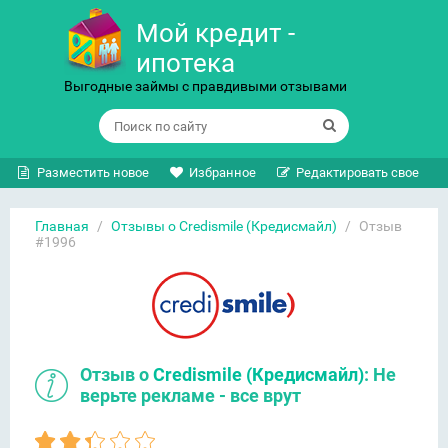
Мой кредит -
ипотека
Выгодные займы с правдивыми отзывами
Разместить новое
Избранное
Редактировать свое
Главная
/
Отзывы о Credismile (Кредисмайл)
/
Отзыв
#1996
Отзыв о
Credismile (Кредисмайл)
: Не
верьте рекламе - все врут