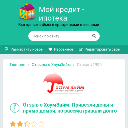
Мой кредит -
ипотека
Выгодные займы с правдивыми отзывами
Разместить новое
Избранное
Редактировать свое
Главная
/
Отзывы о ХоумЗайм
/
Отзыв #1995
Отзыв о
ХоумЗайм
: Привезли деньги
прямо домой, но рассматривали долго