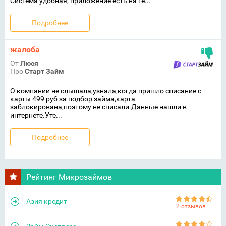
Система удобная, приложение есть на те...
Подробнее
жалоба
От
Люся
Про
Старт Займ
О компании не слышала,узнала,когда пришло списание с
карты 499 руб за подбор займа,карта
заблокирована,поэтому не списали.Данные нашли в
интернете.Уте...
Подробнее
Рейтинг Микрозаймов
Азия кредит
2 отзывов