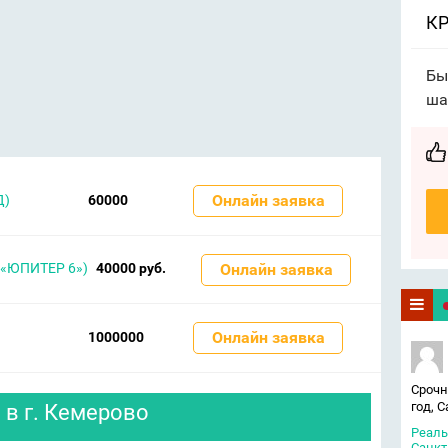
КР
Бы
ша
Онлайн заявка
Д)
60000
«ЮПИТЕР 6»)
40000 руб.
Онлайн заявка
Онлайн заявка
1000000
Срочн
год, 
в г. Кемерово
Реаль
Санкт