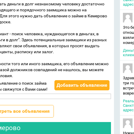
ать деньги в долг незнакомому человеку достаточно
адрес
ходящего и порядочного заемщика можно на
Для этого нужно дать объявление о займе в Кемерово
доске.
Это б
отнош
ант - поиск человека, нуждающегося в деньгах, в
взяли
ьги в долг". Здесь потенциальные заемщики из разных
номер
вляют свои объявления, в которых просят выдать
Деньг
оценты, расписку или залог.
клиен
тности того или иного заемщика, его объявление можно
базой должников совпадений не нашлось, вы можете
словия.
Здрав
ъявление о поиск займа
три г
Добавить объявление
встре
ы свяжутся с Вами сами!
вовре
Реаль
Санкт
адрес
треть все объявления
емерово
Нужна