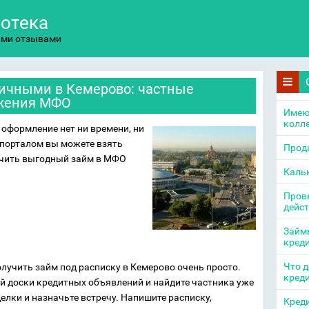
потека
ыми отзывами
ичными в Кемерово: частные
ожения МФО
Имею
колл
а оформление нет ни времени, ни
порталом вы можете взять
Прода
лучить выгодный займ в МФО
Каль
Прове
дейс
Займы
кред
Что д
лучить займ под расписку в Кемерово очень просто.
кред
й доски кредитных объявлений и найдите частника уже
делки и назначьте встречу. Напишите расписку,
Креди