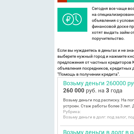
Сегодня все чаще во
на специализирован
объявления с услови
финансовой доске пр
хотят выдать займ от
поручительство.
Если вы нуждаетесь в деньгах и не знае
выберете нужный город и нажмите кноп
предложения от частных кредиторов 
объявления посредников, кредитных д
"Помощь в получении кредита".
Возьму деньги 260000 р
260 000
руб. на
3
года
Возьму деньги под расписку. На п
устроен. Стаж работы более 3 лет. 
Рубрика:
Возьму деньги в долг: под залог, п
Возьму деньги в долг в 