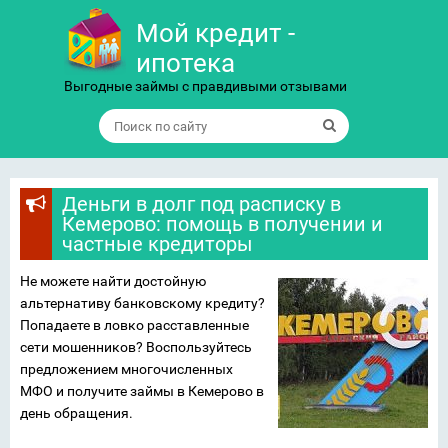
Мой кредит -
ипотека
Выгодные займы с правдивыми отзывами
Деньги в долг под расписку в
Кемерово: помощь в получении и
частные кредиторы
Не можете найти достойную
альтернативу банковскому кредиту?
Попадаете в ловко расставленные
сети мошенников? Воспользуйтесь
предложением многочисленных
МФО и получите займы в Кемерово в
день обращения.