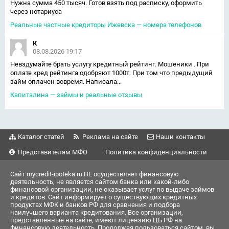
Нужна сумма 450 тысяч. Готов взять под расписку, оформить
через нотариуса
Реальные частные кредиторы Ижевска — номера телефонов
К
08.08.2026 19:17
Невздумайте брать услугу кредитный рейтинг. Мошеники . При
оплате кред рейтинга одобряют 1000т. При том что предыдущий
займ оплачен вовремя. Написала...
Капиталина — займы и реальные отзывы
Каталог статей
Реклама на сайте
Наши контакты
Представителям МФО
Политика конфиденциальности
Сайт mycredit-ipoteka.ru НЕ осуществляет финансовую
деятельность, не является сайтом банка или какой-либо
финансовой организации, не оказывает услуг по выдаче займов
и кредитов. Сайт информирует о существующих кредитных
продуктах МФК и банков РФ для сравнения и подбора
наилучшего варианта кредитования. Все организации,
представленные на сайте, имеют лицензию ЦБ РФ на
финансовую деятельность. Продолжая пользоваться сайтом, вы