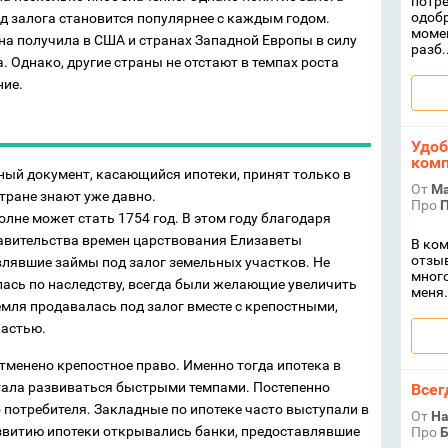
потре
одобр
д залога становится популярнее с каждым годом.
момен
а получила в США и странах Западной Европы в силу
разб..
 Однако, другие страны не отстают в темпах роста
ние.
Удоб
комп
ный документ, касающийся ипотеки, принят только в
От
Ма
стране знают уже давно.
Про
П
лне может стать 1754 год. В этом году благодаря
авительства времен царствования Елизаветы
В ком
отзыв
влявшие займы под залог земельных участков. Не
много
алась по наследству, всегда были желающие увеличить
меня.
емля продавалась под залог вместе с крепостными,
частью.
отменено крепостное право. Именно тогда ипотека в
стала развиваться быстрыми темпами. Постепенно
Всег
 потребителя. Закладные по ипотеке часто выступали в
От
На
азвитию ипотеки открывались банки, предоставлявшие
Про
Б