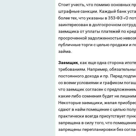
Стоит учесть, что помимо основных п
штрафные санкции. Каждый банк уста
более тех, что указаны в 353-ФЗ «О по
заинтересован в долгосрочном сотруд
заемщика от уплаты платежей по креди
просроченной задолженностью невозм
публичные торги с целью продажи и п
займа.
Заемщик
, как еще одна сторона ипо
требованиям. Например, обязательным
постоянного дохода и пр. Перед подп
со всеми условиями и графиком погаше
что заемщик согласен с предложением
какие-либо сомнения будет не лишним 
Некоторые заемщики, желая приобрес
сдают в найм помещение с целью полу
практически всегда присутствует пун
запрещена в силу того, что помещение
запрещены перепланировки без согла