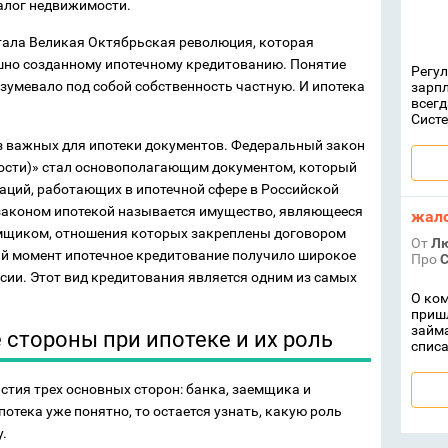
алог недвижимости.
ала Великая Октябрьская революция, которая
шно созданному ипотечному кредитованию. Понятие
Регул
зумевало под собой собственность частную. И ипотека
зарпл
всегд
Систе
 из важных для ипотеки документов. Федеральный закон
мости)» стал основополагающим документом, который
аций, работающих в ипотечной сфере в Российской
 законом ипотекой называется имущество, являющееся
жал
емщиком, отношения которых закреплены договором
От
Л
ий момент ипотечное кредитование получило широкое
Про
С
ссии. Этот вид кредитования является одним из самых
О ком
пришл
займа
стороны при ипотеке и их роль
списа
стия трех основных сторон: банка, заемщика и
потека уже понятно, то остается узнать, какую роль
.