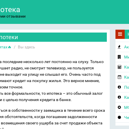
потека
ыми отзывами
потеки
итах🔥
/
Вы здесь
Ак
Ми
а последние несколько лет постоянно на слуху. Только
Ка
лушает радио, не смотрит телевизор, не пользуется
не выходит на улицу не слышал его. Очень часто под
Ка
имают кредит на покупку жилья. Это верное мнение,
всем точное.
По
ть все формальности, то ипотека – это обычный залог
Ка
 с целью получения кредита в банке.
МФ
ься в собственности у заемщика в течение всего срока
ия обстоятельств, когда погашение задолженности
Че
 возмещения своего ущерба за счет продажи объекта