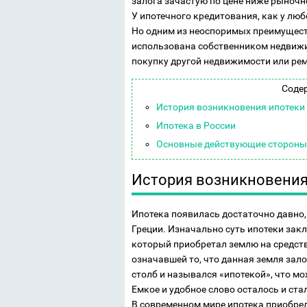
залога зачастую по цене ниже рыночн
У ипотечного кредитования, как у люб
Но одним из неоспоримых преимуществ
использована собственником недвижи
покупку другой недвижимости или рем
Соде
История возникновения ипотеки
Ипотека в России
Основные действующие стороны п
История возникновения
Ипотека появилась достаточно давно, 
Греции. Изначально суть ипотеки закл
который приобретал землю на средств
означавшей то, что данная земля зал
столб и назывался «ипотекой», что мо
Емкое и удобное слово осталось и ста
В современном мире ипотека приобрел