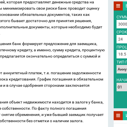
ией, которая предоставляет денежные средства на
ы минимизировать свои риски банк проводит оценку
основании обязательных документов, таких как
СУММ
 этого бывает достаточно для принятия решения,
дополнительные документы, которые необходимо будет
СРОК
.
ешения банк формирует предложение для заемщика,
ПРОЦ
течному кредиту, а именно, сумму кредита, процентную
 предлагается окончательно определиться с суммой и
ТИП 
 аннуитетный платеж, т.е. погашение задолженности
рока кредитования. График погашения в обязательном
НАЧА
м и в случае одобрения сторонами заключается
ания объект недвижимости находится в залоге у банка,
е собственности. По факту полного погашения
т снятие обременения, и уже бывший заемщик получает
собственности без отметки о наличии залога.