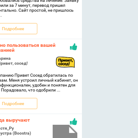
бовались средства на лечение. Заявку
или за 7 минут, перевод пришел
тально. Сайт простой, не пришлось
.
Подробнее
но пользоваться вашей
анией
рина
ривет, сосед!
панию Привет Сосед обратилась по
ам. Меня устроил личный кабинет, он
функционален, удобен и понятен для
 Порадовало, что одобрили ...
Подробнее
да выручают
стя_Ру
устра (Boostra)