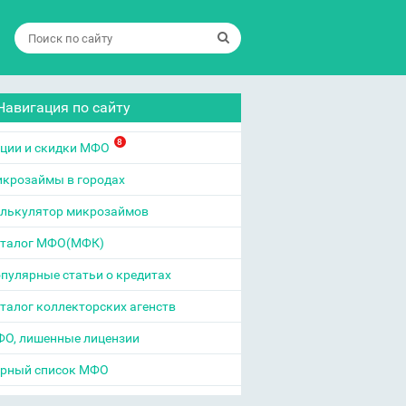
Навигация по сайту
8
ции и скидки МФО
крозаймы в городах
лькулятор микрозаймов
талог МФО(МФК)
пулярные статьи о кредитах
талог коллекторских агенств
О, лишенные лицензии
рный список МФО