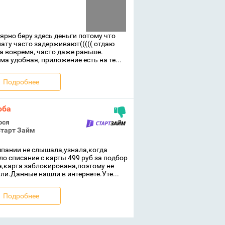
ярно беру здесь деньги потому что
ату часто задерживают((((( отдаю
а вовремя, часто даже раньше.
ма удобная, приложение есть на те...
Подробнее
оба
юся
тарт Займ
пании не слышала,узнала,когда
о списание с карты 499 руб за подбор
,карта заблокирована,поэтому не
ли.Данные нашли в интернете.Уте...
Подробнее