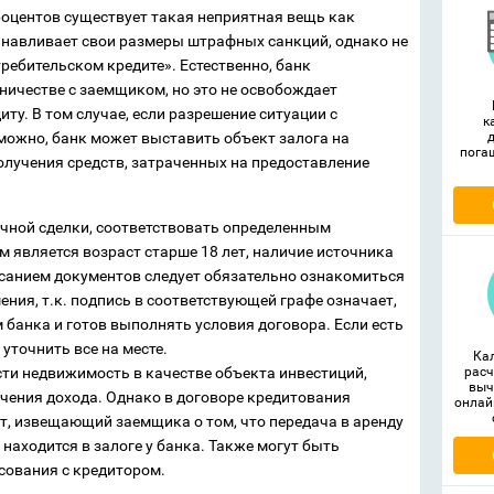
роцентов существует такая неприятная вещь как
навливает свои размеры штрафных санкций, однако не
требительском кредите». Естественно, банк
ничестве с заемщиком, но это не освобождает
ту. В том случае, если разрешение ситуации с
к
ожно, банк может выставить объект залога на
пога
олучения средств, затраченных на предоставление
течной сделки, соответствовать определенным
 является возраст старше 18 лет, наличие источника
исанием документов следует обязательно ознакомиться
ния, т.к. подпись в соответствующей графе означает,
 банка и готов выполнять условия договора. Если есть
уточнить все на месте.
Ка
ти недвижимость в качестве объекта инвестиций,
расч
выч
чения дохода. Однако в договоре кредитования
онлай
кт, извещающий заемщика о том, что передача в аренду
 находится в залоге у банка. Также могут быть
сования с кредитором.