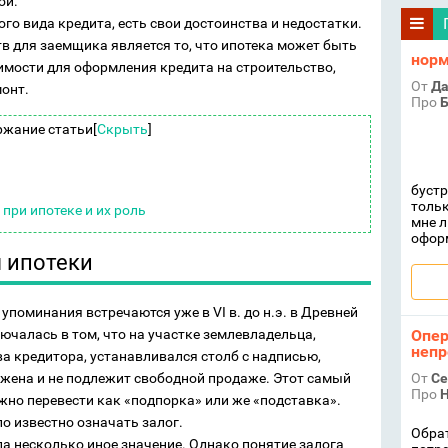
ой.
ого вида кредита, есть свои достоинства и недостатки.
 для заемщика является то, что ипотека может быть
норм
мости для оформления кредита на строительство,
От
Да
онт.
Про
Б
ржание статьи
[
Скрыть
]
бустр
тольк
ри ипотеке и их роль
мне л
офор
 ипотеки
упоминания встречаются уже в VI в. до н.э. в Древней
Опер
ючалась в том, что на участке землевладельца,
непр
а кредитора, устанавливался столб с надписью,
От
Се
ожена и не подлежит свободной продаже. Этот самый
Про
Н
жно перевести как «подпорка» или же «подставка».
ло известно означать залог.
Обрат
а несколько иное значение. Однако понятие залога