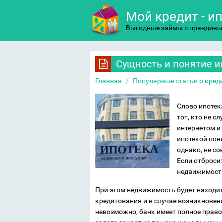
Мой кредит - и
Выгодные займы с правдив
Сущность и понятие и
Главная
/
Популярные статьи о кред
Слово ипотек
тот, кто не с
интернетом и 
ипотекой пон
однако, не со
Если отброси
недвижимости
При этом недвижимость будет находит
кредитования и в случае возникновен
невозможно, банк имеет полное право