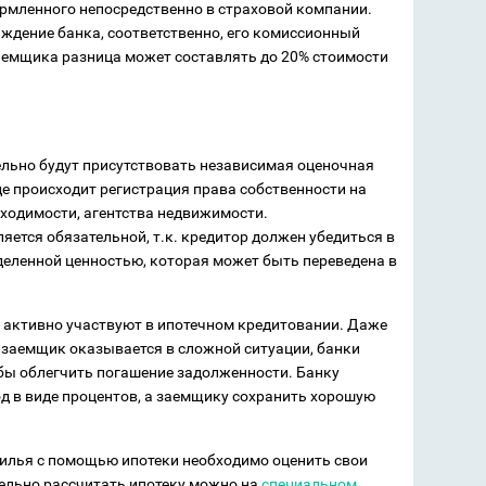
ормленного непосредственно в страховой компании.
аждение банка, соответственно, его комиссионный
аемщика разница может составлять до 20% стоимости
льно будут присутствовать независимая оценочная
де происходит регистрация права собственности на
бходимости, агентства недвижимости.
ется обязательной, т.к. кредитор должен убедиться в
еделенной ценностью, которая может быть переведена в
, активно участвуют в ипотечном кредитовании. Даже
 заемщик оказывается в сложной ситуации, банки
бы облегчить погашение задолженности. Банку
д в виде процентов, а заемщику сохранить хорошую
жилья с помощью ипотеки необходимо оценить свои
ельно рассчитать ипотеку можно на
специальном