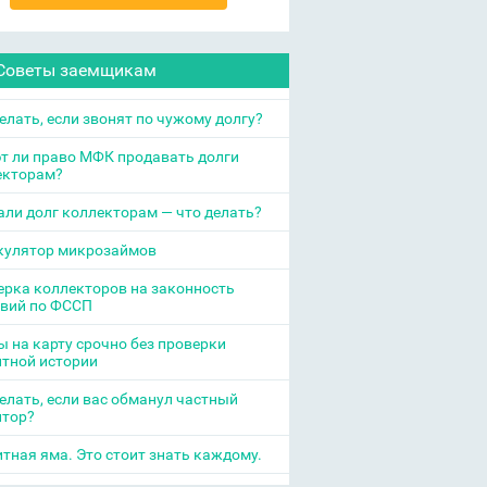
Советы заемщикам
елать, если звонят по чужому долгу?
т ли право МФК продавать долги
екторам?
ли долг коллекторам — что делать?
кулятор микрозаймов
рка коллекторов на законность
твий по ФССП
 на карту срочно без проверки
итной истории
елать, если вас обманул частный
итор?
тная яма. Это стоит знать каждому.