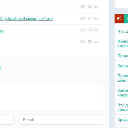
59 чел.
0 рублей на 4 месяца в Чите
25 чел.
те
32 чел.
Что д
Имею
57 чел.
колл
Прода
Каль
й
Прове
дейс
Займы
кред
Что д
кред
Креди