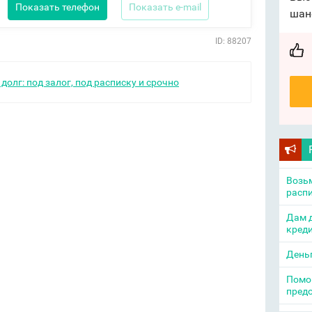
Показать телефон
Показать e-mail
шан
ID: 88207
долг: под залог, под расписку и срочно
Возьм
распи
Дам д
креди
День
Помощ
пред