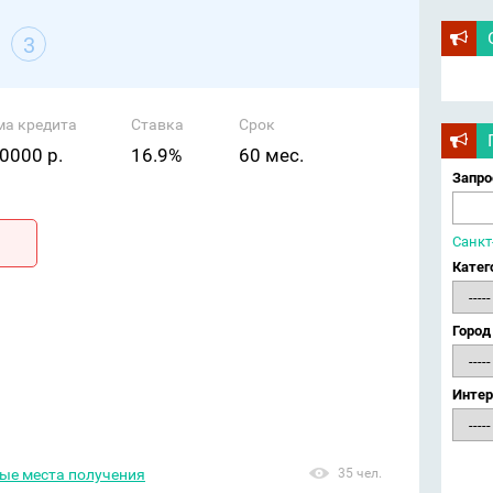
3
ма кредита
Ставка
Срок
0000 р.
16.9%
60 мес.
Запро
Санкт
Катег
Город
Интер
ные места получения
35 чел.