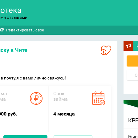
потека
ыми отзывами
Редактировать свое
иску в Чите
О
в почту,я с вами лично свяжусь!
мма
Срок
ма
займа
000 руб.
4 месяца
КР
Быс