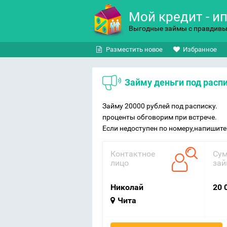
Мой кредит - и
Выгодные займы с правдив
Разместить новое
Избранное
Займу деньги под расп
Займу 20000 рублей под расписку.
проценты обговорим при встрече.
Если недоступен по номеру,напишите 
Контактное
Су
лицо
зай
Николай
20 
Чита