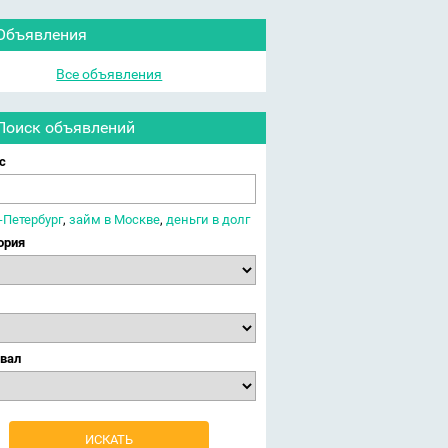
Объявления
Все объявления
Поиск объявлений
с
-Петербург
,
займ в Москве
,
деньги в долг
ория
вал