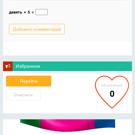
девять
×
5
=
Избранное
Перейти
объявлений:
0
Очистить