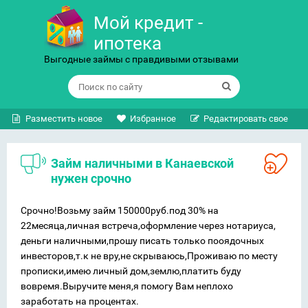
Мой кредит -
ипотека
Выгодные займы с правдивыми отзывами
Разместить новое
Избранное
Редактировать свое
Займ наличными в Канаевской
нужен срочно
Срочно!Возьму займ 150000руб.под 30% на
22месяца,личная встреча,оформление через нотариуса,
деньги наличными,прошу писать только пооядочных
инвесторов,т.к не вру,не скрываюсь,Проживаю по месту
прописки,имею личный дом,землю,платить буду
вовремя.Выручите меня,я помогу Вам неплохо
заработать на процентах.