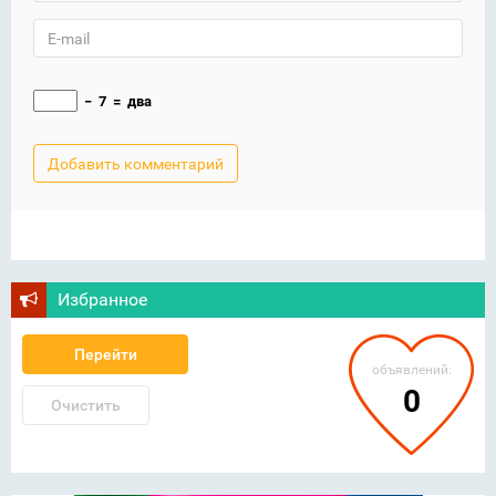
−
7
=
два
Избранное
Перейти
объявлений:
0
Очистить