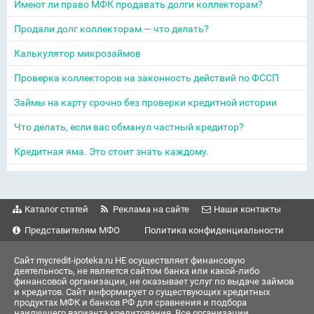
Имеют ли право МФК продавать долги коллекторам?
Продали долг коллекторам — что делать?
Калькулятор микрозаймов
Проверка коллекторов на законность действий по ФССП
Займы на карту срочно без проверки кредитной истории
Что делать, если вас обманул частный кредитор?
Кредитная яма. Это стоит знать каждому.
Каталог статей
Реклама на сайте
Наши контакты
Представителям МФО
Политика конфиденциальности
Сайт mycredit-ipoteka.ru НЕ осуществляет финансовую
деятельность, не является сайтом банка или какой-либо
финансовой организации, не оказывает услуг по выдаче займов
и кредитов. Сайт информирует о существующих кредитных
продуктах МФК и банков РФ для сравнения и подбора
наилучшего варианта кредитования. Все организации,