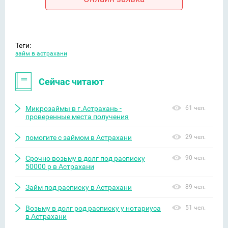
Теги:
займ в астрахани
Сейчас читают
Микрозаймы в г.Астрахань -
61 чел.
проверенные места получения
помогите с займом в Астрахани
29 чел.
Срочно возьму в долг под расписку
90 чел.
50000 р в Астрахани
Займ под расписку в Астрахани
89 чел.
Возьму в долг род расписку у нотариуса
51 чел.
в Астрахани