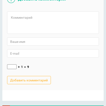
+
1
=
9