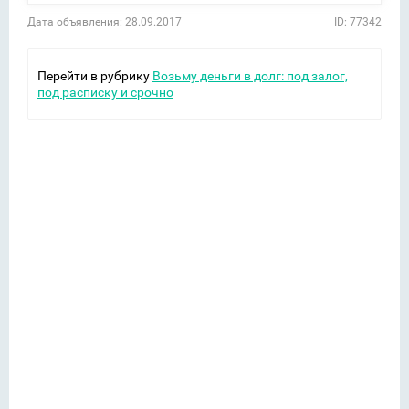
Дата объявления: 28.09.2017
ID: 77342
Перейти в рубрику
Возьму деньги в долг: под залог,
под расписку и срочно