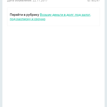
Дата объявления: 22.11.2017
ID: 80297
Перейти в рубрику
Возьму деньги в долг: под залог,
под расписку и срочно