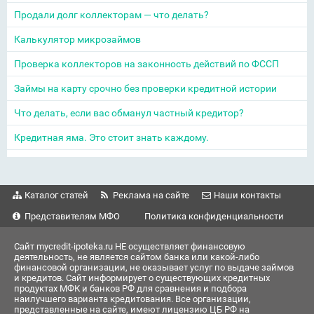
Продали долг коллекторам — что делать?
Калькулятор микрозаймов
Проверка коллекторов на законность действий по ФССП
Займы на карту срочно без проверки кредитной истории
Что делать, если вас обманул частный кредитор?
Кредитная яма. Это стоит знать каждому.
Каталог статей
Реклама на сайте
Наши контакты
Представителям МФО
Политика конфиденциальности
Сайт mycredit-ipoteka.ru НЕ осуществляет финансовую
деятельность, не является сайтом банка или какой-либо
финансовой организации, не оказывает услуг по выдаче займов
и кредитов. Сайт информирует о существующих кредитных
продуктах МФК и банков РФ для сравнения и подбора
наилучшего варианта кредитования. Все организации,
представленные на сайте, имеют лицензию ЦБ РФ на