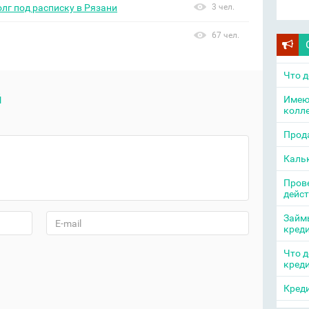
олг под расписку в Рязани
3 чел.
67 чел.
Что д
й
Имею
колл
Прода
Каль
Прове
дейс
Займы
кред
Что д
кред
Креди