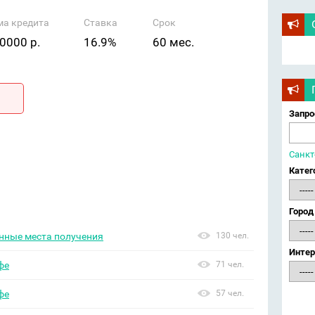
ма кредита
Ставка
Срок
0000 р.
16.9%
60 мес.
Запро
Санкт
Катег
Город
енные места получения
130 чел.
Интер
фе
71 чел.
фе
57 чел.