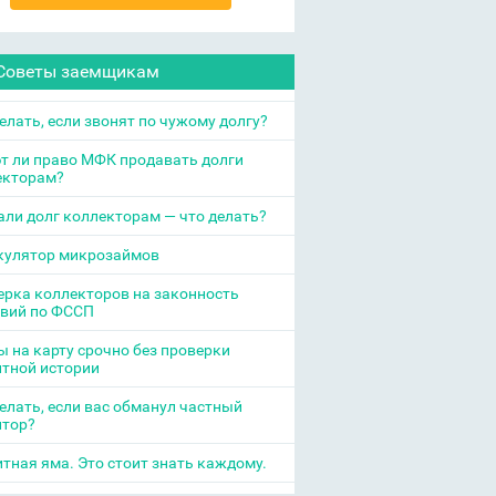
Советы заемщикам
елать, если звонят по чужому долгу?
т ли право МФК продавать долги
екторам?
ли долг коллекторам — что делать?
кулятор микрозаймов
рка коллекторов на законность
твий по ФССП
 на карту срочно без проверки
итной истории
елать, если вас обманул частный
итор?
тная яма. Это стоит знать каждому.