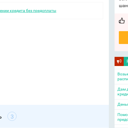
шан
ении кредита без предоплаты
Возьм
распи
Дам д
креди
День
Помощ
ь
3
пред