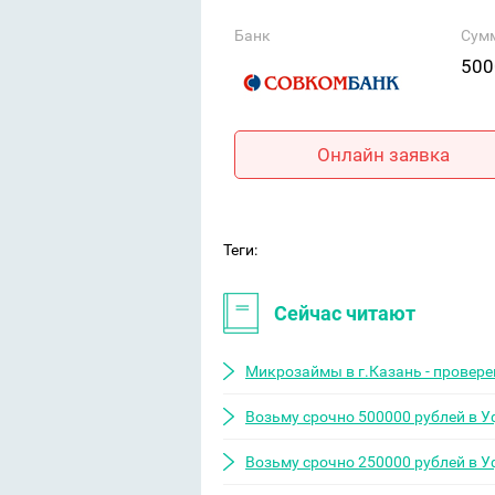
Банк
Сум
500
Онлайн заявка
Теги:
Сейчас читают
Микрозаймы в г.Казань - провер
Возьму срочно 500000 рублей в У
Возьму срочно 250000 рублей в У