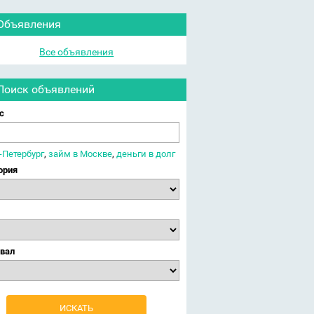
Объявления
Все объявления
Поиск объявлений
с
-Петербург
,
займ в Москве
,
деньги в долг
ория
вал