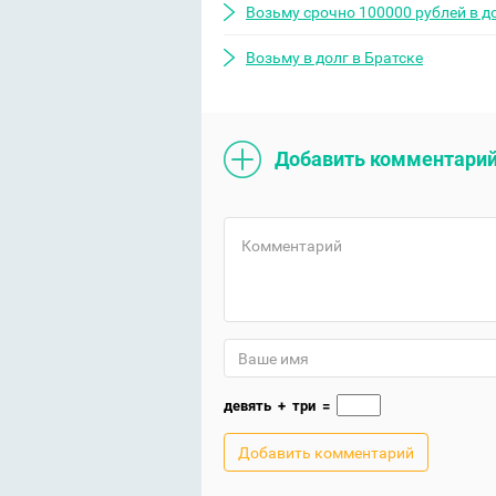
Возьму срочно 100000 рублей в д
Возьму в долг в Братске
Добавить комментари
девять
+
три
=