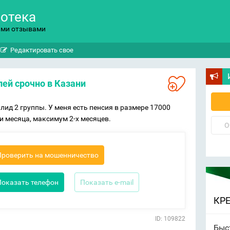
потека
ыми отзывами
Редактировать свое
блей срочно в Казани
лид 2 группы. У меня есть пенсия в размере 17000
ии месяца, максимум 2-х месяцев.
О
Проверить на мошенничество
Показать телефон
Показать e-mail
КР
ID: 109822
Быс