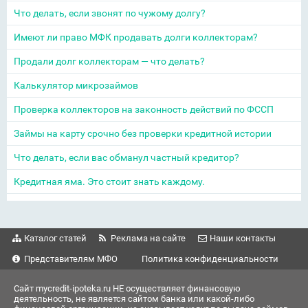
Что делать, если звонят по чужому долгу?
Имеют ли право МФК продавать долги коллекторам?
Продали долг коллекторам — что делать?
Калькулятор микрозаймов
Проверка коллекторов на законность действий по ФССП
Займы на карту срочно без проверки кредитной истории
Что делать, если вас обманул частный кредитор?
Кредитная яма. Это стоит знать каждому.
Каталог статей
Реклама на сайте
Наши контакты
Представителям МФО
Политика конфиденциальности
Сайт mycredit-ipoteka.ru НЕ осуществляет финансовую
деятельность, не является сайтом банка или какой-либо