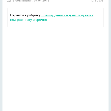
Дата объявления: 07.04.2018
ID: 86539
Перейти в рубрику
Возьму деньги в долг: под залог,
под расписку и срочно