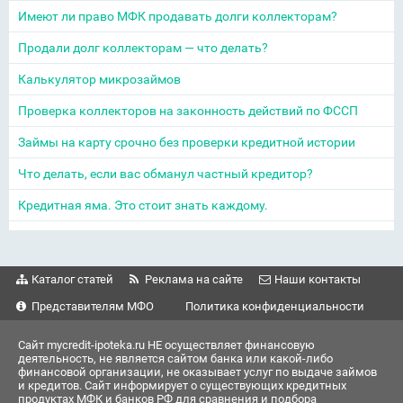
Имеют ли право МФК продавать долги коллекторам?
Продали долг коллекторам — что делать?
Калькулятор микрозаймов
Проверка коллекторов на законность действий по ФССП
Займы на карту срочно без проверки кредитной истории
Что делать, если вас обманул частный кредитор?
Кредитная яма. Это стоит знать каждому.
Каталог статей
Реклама на сайте
Наши контакты
Представителям МФО
Политика конфиденциальности
Сайт mycredit-ipoteka.ru НЕ осуществляет финансовую
деятельность, не является сайтом банка или какой-либо
финансовой организации, не оказывает услуг по выдаче займов
и кредитов. Сайт информирует о существующих кредитных
продуктах МФК и банков РФ для сравнения и подбора