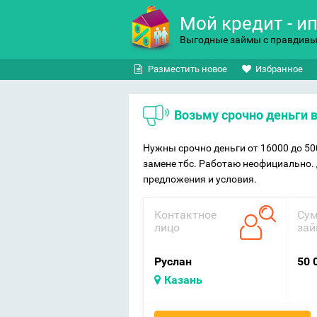
Мой кредит - и
Выгодные займы с правдив
Разместить новое
Избранное
Возьму срочно деньги 
Нужны срочно деньги от 16000 до 50
замене тбс. Работаю неофициально.
предложения и условия.
Контактное
Су
лицо
зай
Руслан
50 
Казань