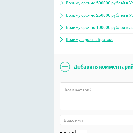
Возьму срочно 500000 рублей в У
Возьму срочно 250000 рублей в У
Возьму срочно 100000 рублей в д
Возьму в долг в Братске
Добавить комментари
9
×
3
=