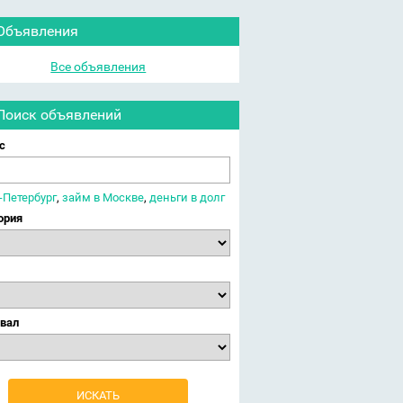
Объявления
Все объявления
Поиск объявлений
с
-Петербург
,
займ в Москве
,
деньги в долг
ория
вал