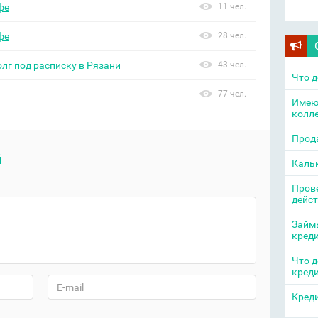
фе
11 чел.
фе
28 чел.
олг под расписку в Рязани
43 чел.
Что д
77 чел.
Имею
колл
Прода
й
Каль
Прове
дейс
Займы
кред
Что д
кред
Креди