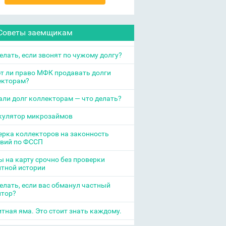
Советы заемщикам
елать, если звонят по чужому долгу?
т ли право МФК продавать долги
екторам?
ли долг коллекторам — что делать?
кулятор микрозаймов
рка коллекторов на законность
твий по ФССП
 на карту срочно без проверки
итной истории
елать, если вас обманул частный
итор?
тная яма. Это стоит знать каждому.