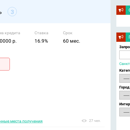
ь
3
ма кредита
Ставка
Срок
0000 р.
16.9%
60 мес.
Запро
Санкт
Катег
Город
Интер
енные места получения
27 чел.