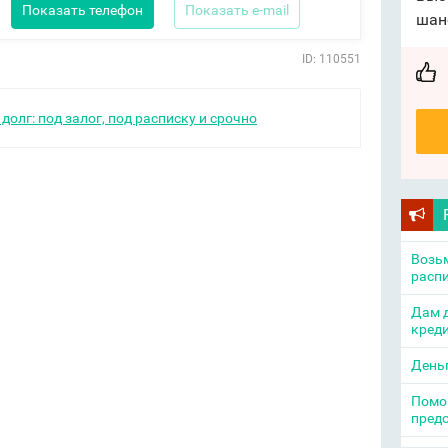
Показать телефон
Показать e-mail
шан
ID: 110551
долг: под залог, под расписку и срочно
Возьм
распи
Дам д
креди
День
Помощ
пред