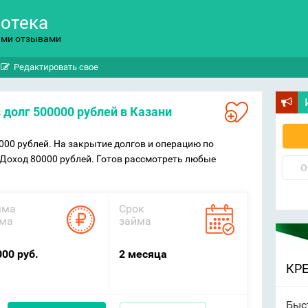
потека
ыми отзывами
Редактировать свое
в долг 500000 рублей в Казани
000 рублей. На закрытие долгов и операцию по
 Доход 80000 рублей. Готов рассмотреть любые
О
мма
Срок
ма
займа
000 руб.
2 месяца
КР
Быс