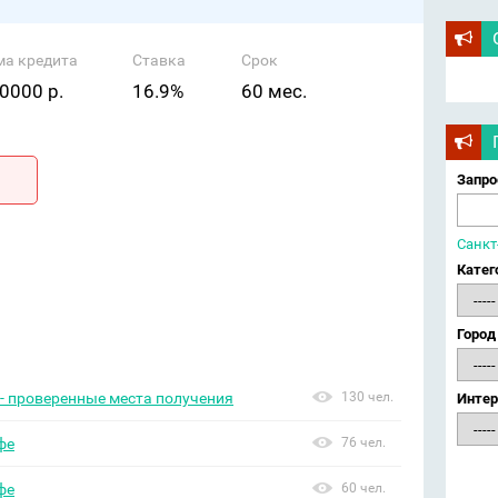
ма кредита
Ставка
Срок
0000 р.
16.9%
60 мес.
Запро
Санкт
Катег
Город
- проверенные места получения
130 чел.
Интер
фе
76 чел.
фе
60 чел.