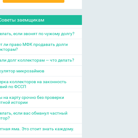
Советы заемщикам
елать, если звонят по чужому долгу?
т ли право МФК продавать долги
екторам?
ли долг коллекторам — что делать?
кулятор микрозаймов
рка коллекторов на законность
твий по ФССП
 на карту срочно без проверки
итной истории
елать, если вас обманул частный
итор?
тная яма. Это стоит знать каждому.