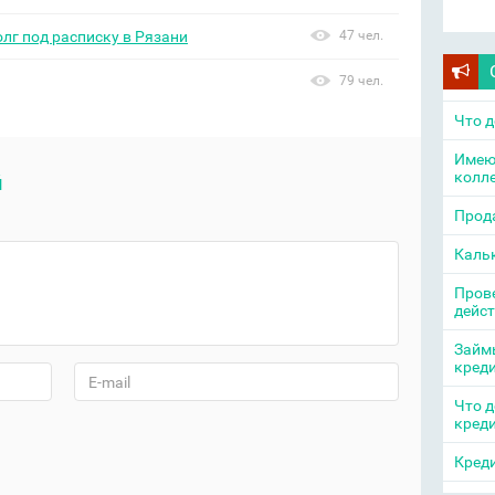
олг под расписку в Рязани
47 чел.
79 чел.
Что д
Имею
колл
й
Прода
Каль
Прове
дейс
Займы
кред
Что д
кред
Креди