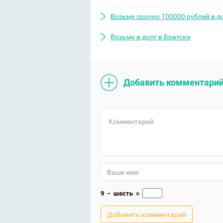
Возьму срочно 100000 рублей в д
Возьму в долг в Братске
Добавить комментари
9
−
шесть
=