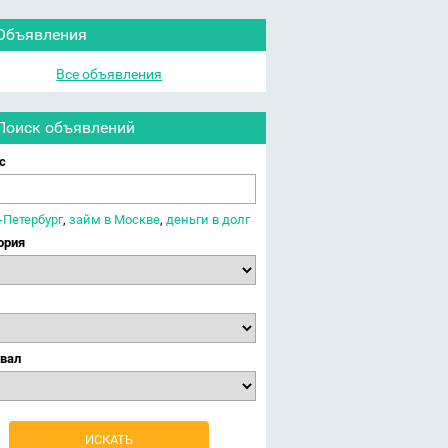
Объявления
Все объявления
Поиск объявлений
с
-Петербург
,
займ в Москве
,
деньги в долг
ория
вал