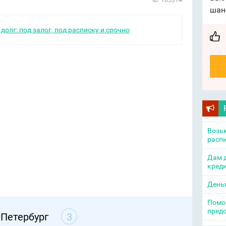
ID: 105314
шан
долг: под залог, под расписку и срочно
Возьм
распи
Дам д
креди
День
Помощ
пред
-Петербург
3