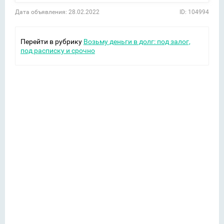
Дата объявления: 28.02.2022
ID: 104994
Перейти в рубрику
Возьму деньги в долг: под залог,
под расписку и срочно