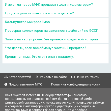
Имеют ли право МФК продавать долги коллекторам?
Продали долг коллекторам — что делать?
Калькулятор микрозаймов
Проверка коллекторов на законность действий по ФССП
Займы на карту срочно без проверки кредитной истории
Что делать, если вас обманул частный кредитор?
Кредитная яма. Это стоит знать каждому.
Каталог статей
Реклама на сайте
Наши контакты
Представителям МФО
Политика конфиденциальности
Сайт mycredit-ipoteka.ru НЕ осуществляет финансовую
деятельность, не является сайтом банка или какой-либо
финансовой организации, не оказывает услуг по выдаче займов
и кредитов. Сайт информирует о существующих кредитных
продуктах МФК и банков РФ для сравнения и подбора