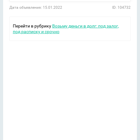
Дата объявления: 15.01.2022
ID: 104732
Перейти в рубрику
Возьму деньги в долг: под залог,
под расписку и срочно