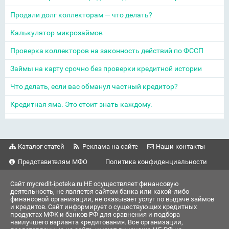
Продали долг коллекторам — что делать?
Калькулятор микрозаймов
Проверка коллекторов на законность действий по ФССП
Займы на карту срочно без проверки кредитной истории
Что делать, если вас обманул частный кредитор?
Кредитная яма. Это стоит знать каждому.
Каталог статей
Реклама на сайте
Наши контакты
Представителям МФО
Политика конфиденциальности
Сайт mycredit-ipoteka.ru НЕ осуществляет финансовую
деятельность, не является сайтом банка или какой-либо
финансовой организации, не оказывает услуг по выдаче займов
и кредитов. Сайт информирует о существующих кредитных
продуктах МФК и банков РФ для сравнения и подбора
наилучшего варианта кредитования. Все организации,