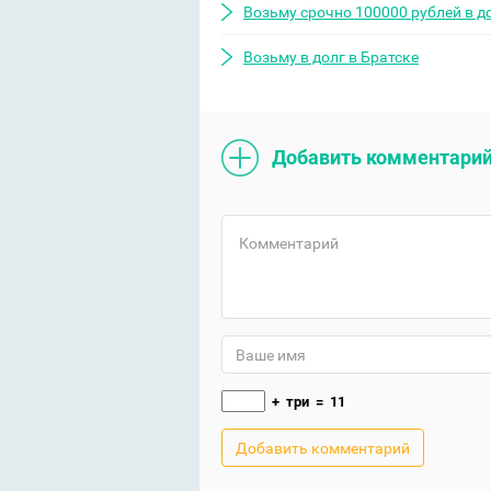
Возьму срочно 100000 рублей в д
Возьму в долг в Братске
Добавить комментари
+
три
=
11