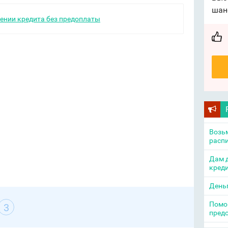
шан
ении кредита без предоплаты
Возьм
распи
Дам д
креди
День
Помощ
3
пред