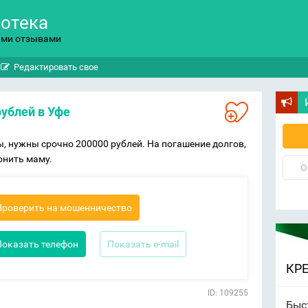
потека
ыми отзывами
Редактировать свое
рублей в Уфе
мы, нужны срочно 200000 рублей. На погашение долгов,
онить маму.
О
Проверить на мошенничество
Показать телефон
Показать e-mail
КР
ID: 109255
Быс