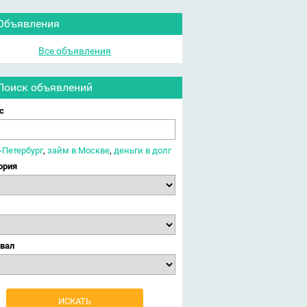
Объявления
Все объявления
Поиск объявлений
с
-Петербург
,
займ в Москве
,
деньги в долг
ория
вал