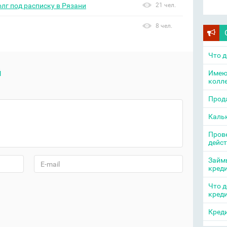
олг под расписку в Рязани
21 чел.
8 чел.
Что д
й
Имею
колл
Прода
Каль
Прове
дейс
Займы
кред
Что д
кред
Креди