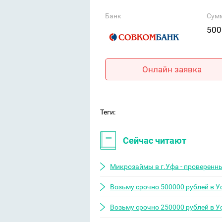
Банк
Сум
500
Онлайн заявка
Теги:
Сейчас читают
Микрозаймы в г.Уфа - проверенн
Возьму срочно 500000 рублей в У
Возьму срочно 250000 рублей в У