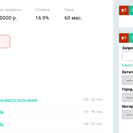
ма кредита
Ставка
Срок
0000 р.
16.9%
60 мес.
Запро
Санкт
Катег
Город
ые места получения
22 чел.
Интер
фе
48 чел.
фе
53 чел.