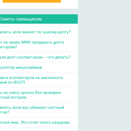
Советы заемщикам
елать, если звонят по чужому долгу?
т ли право МФК продавать долги
екторам?
ли долг коллекторам — что делать?
кулятор микрозаймов
рка коллекторов на законность
твий по ФССП
 на карту срочно без проверки
итной истории
елать, если вас обманул частный
итор?
тная яма. Это стоит знать каждому.