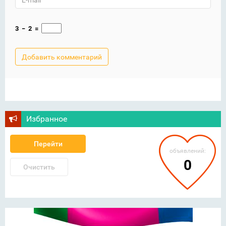
3
−
2
=
Избранное
Перейти
объявлений:
0
Очистить