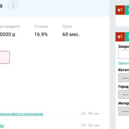
а
3
ма кредита
Ставка
Срок
0000 р.
16.9%
60 мес.
Запро
Санкт
Катег
Город
Интер
енные места получения
66 чел.
фе
28 чел.