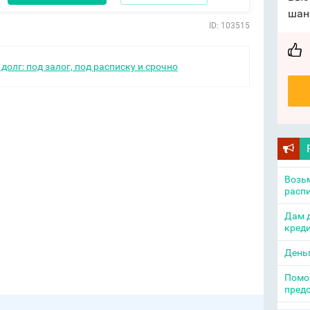
шан
ID: 103515
долг: под залог, под расписку и срочно
Возьм
распи
Дам д
креди
День
Помощ
пред