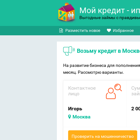
Мой кредит - и
Выгодные займы с правдив
Разместить новое
Избранное
Возьму кредит в Москв
На развитие бизнеса для пополнения
месяц. Рассмотрю варианты.
Контактное
Су
лицо
зай
Игорь
2 0
Москва
Проверить на мошенничество