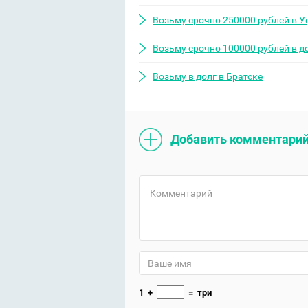
Возьму срочно 250000 рублей в У
Возьму срочно 100000 рублей в д
Возьму в долг в Братске
Добавить комментари
1
+
=
три