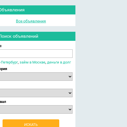
Объявления
Все объявления
Поиск объявлений
с
-Петербург
,
займ в Москве
,
деньги в долг
ория
вал