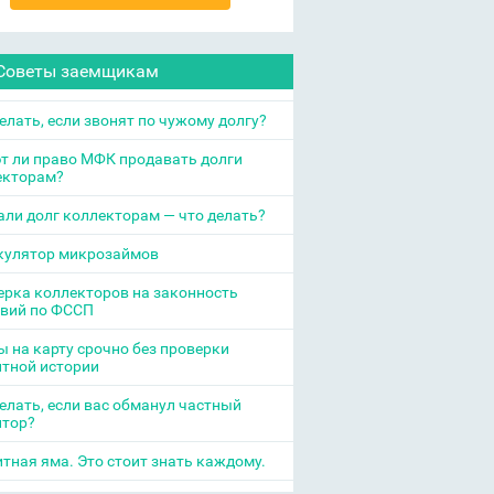
Советы заемщикам
елать, если звонят по чужому долгу?
т ли право МФК продавать долги
екторам?
ли долг коллекторам — что делать?
кулятор микрозаймов
рка коллекторов на законность
твий по ФССП
 на карту срочно без проверки
итной истории
елать, если вас обманул частный
итор?
тная яма. Это стоит знать каждому.