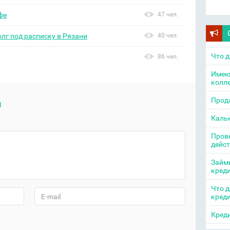
фе
47 чел.
олг под расписку в Рязани
40 чел.
Что д
86 чел.
Имею
колл
Прода
й
Каль
Прове
дейс
Займы
кред
Что д
кред
Креди