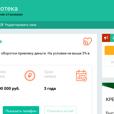
потека
ыми отзывами
Редактировать свое
е
 оборотки привлеку деньги. На условии не выше 3% в
О
мма
Срок
ма
займа
00 000 руб.
3 года
КР
Показать телефон
Показать e-mail
Быс